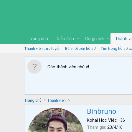
Trang chủ
Diễn đàn
Có gì mới
Thành vi
Thành viên trực tuyến
Bài mới trên hồ sơ
Tìm trong hồ sơ c
Các thành viên chú ý
❗️
Trang chủ
Thành viên
Binbruno
Kohai Học Việc
·
36
Tham gia
23/4/16