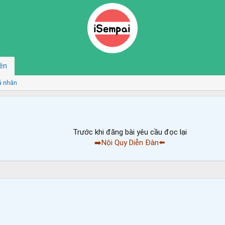
ên
á nhân
Trước khi đăng bài yêu cầu đọc lại
➡️Nội Quy Diễn Đàn⬅️