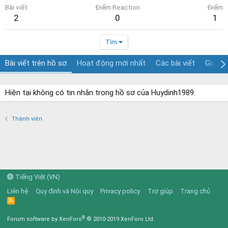
Bài viết
Điểm Reaction
Điểm
2
0
1
Tìm
Bài viết trên hồ sơ
Hoạt động mới nhất
Các bài viết
Giới th
Hiện tại không có tin nhắn trong hồ sơ của Huydinh1989.
Thành viên
Tiếng Việt (VN)
Liên hệ
Quy định và Nội quy
Privacy policy
Trợ giúp
Trang chủ
R
S
S
®
Forum software by XenForo
© 2010-2019 XenForo Ltd.