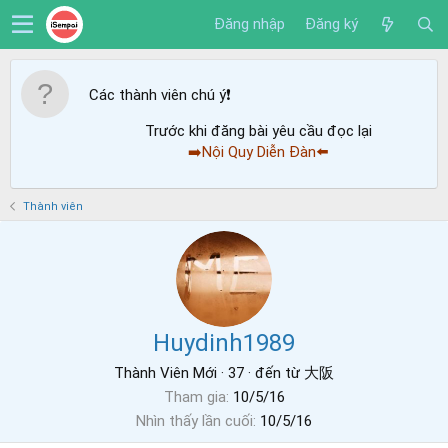
Đăng nhập
Đăng ký
Các thành viên chú ý
❗️
Trước khi đăng bài yêu cầu đọc lại
➡️Nội Quy Diễn Đàn⬅️
Thành viên
Huydinh1989
Thành Viên Mới
·
37
·
đến từ
大阪
Tham gia
10/5/16
Nhìn thấy lần cuối
10/5/16