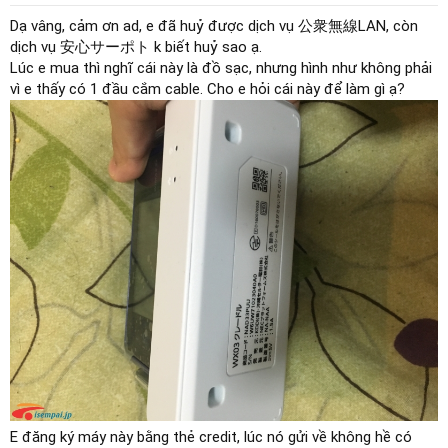
Dạ vâng, cảm ơn ad, e đã huỷ được dịch vụ 公衆無線LAN, còn
dịch vụ 安心サーポト k biết huỷ sao ạ.
Lúc e mua thì nghĩ cái này là đồ sạc, nhưng hình như không phải
vì e thấy có 1 đầu cắm cable. Cho e hỏi cái này để làm gì ạ?
E đăng ký máy này bằng thẻ credit, lúc nó gửi về không hề có