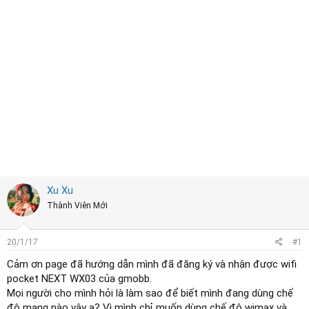
e
r
Xu Xu
Thành Viên Mới
20/1/17
#1
Cảm ơn page đã hướng dẫn mình đã đăng ký và nhận được wifi
pocket NEXT WX03 của gmobb.
Mọi người cho mình hỏi là làm sao để biết mình đang dùng chế
độ mạng nào vậy ạ? Vì mình chỉ muốn dùng chế độ wimax và