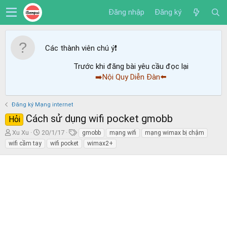
Đăng nhập
Đăng ký
Các thành viên chú ý
❗️
Trước khi đăng bài yêu cầu đọc lại
➡️Nội Quy Diễn Đàn⬅️
Đăng ký Mạng internet
Cách sử dụng wifi pocket gmobb
Hỏi
T
N
T
Xu Xu
20/1/17
gmobb
mạng wifi
mạng wimax bị chậm
h
g
ừ
wifi cầm tay
wifi pocket
wimax2+
r
à
k
e
y
h
a
g
ó
d
ử
a
s
i
t
a
r
t