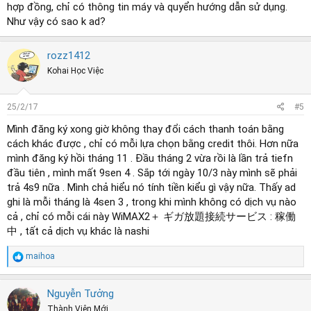
hợp đồng, chỉ có thông tin máy và quyển hướng dẫn sử dụng.
Như vậy có sao k ad?
rozz1412
Kohai Học Việc
25/2/17
#5
Mình đăng ký xong giờ không thay đổi cách thanh toán bằng
cách khác được , chỉ có mỗi lựa chọn bằng credit thôi. Hơn nữa
mình đăng ký hồi tháng 11 . Đầu tháng 2 vừa rồi là lần trả tiefn
đầu tiên , mình mất 9sen 4 . Sắp tới ngày 10/3 này mình sẽ phải
trả 4s9 nữa . Mình chả hiểu nó tính tiền kiểu gì vậy nữa. Thấy ad
ghi là mỗi tháng là 4sen 3 , trong khi mình không có dịch vụ nào
cả , chỉ có mỗi cái này WiMAX2＋ ギガ放題接続サービス : 稼働
中 , tất cả dịch vụ khác là nashi
R
maihoa
e
a
c
Nguyễn Tưởng
t
Thành Viên Mới