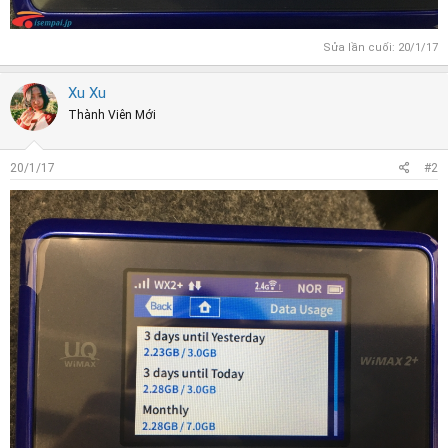
Sửa lần cuối:
20/1/17
Xu Xu
Thành Viên Mới
20/1/17
#2