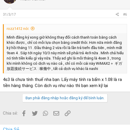
i
o
n
s
31/3/17
#6
:
rozz1412 nói:
Mình đăng ký xong giờ không thay đổi cách thanh toán bằng cách
khác được , chỉ có mỗi lựa chọn bằng credit thôi. Hơn nữa mình đăng
ký hồi tháng 11 . Đầu tháng 2 vừa rồi là lần trả tiefn đầu tiên , mình mất
9sen 4 . Sắp tới ngày 10/3 này mình sẽ phải trả 4s9 nữa . Mình chả hiểu
nó tính tiền kiểu gì vậy nữa. Thấy ad ghi là mỗi tháng là 4sen 3 , trong
khi mình không có dịch vụ nào cả , chỉ có mỗi cái này WiMAX2＋ ギガ
放題接続サービス : 稼働中 , tất cả dịch vụ khác là nashi
4s3 là chưa tính thuế nha bạn. Lấy máy tính ra bấm x 1.08 là ra
tiền hàng tháng. Còn dịch vụ như nào thì bạn xem kỹ lại
Bạn phải đăng nhập hoặc đăng ký để bình luận.
Facebook
Twitter
WhatsApp
Email
Link
Chia sẻ:
Chia Sẻ