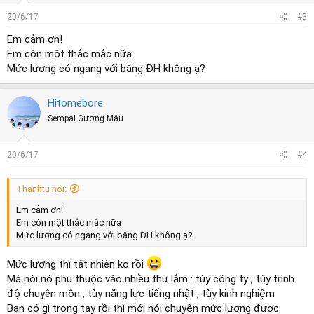
n
s
20/6/17
#3
:
Em cảm ơn!
Em còn một thắc mắc nữa
Mức lương có ngang với bằng ĐH không ạ?
Hitomebore
Sempai Gương Mẫu
20/6/17
#4
Thanhtu nói:
Em cảm ơn!
Em còn một thắc mắc nữa
Mức lương có ngang với bằng ĐH không ạ?
Mức lương thì tất nhiên ko rồi
Mà nói nó phụ thuộc vào nhiều thứ lắm : tùy công ty , tùy trình
độ chuyên môn , tùy năng lực tiếng nhật , tùy kinh nghiệm
Bạn có gì trong tay rồi thì mới nói chuyện mức lương được