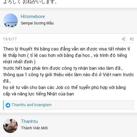
よろしく おねがいします。
Hitomebore
Sempai Gương Mẫu
19/6/17
#2
Theo lý thuyết thì bằng cao đẳng vẫn xin được visa tất nhiên tỉ
lệ thấp hơn ( tỉ lệ cao hơn với bằng đại học , và trình độ tiếng
nhật nhất định )
trước hết bạn phải tìm được công ty nhận bạn vào làm đã ,
thông qua 1 công ty giới thiệu việc làm nào đó ở Việt nam trước
đã ,
họ sẽ tư vấn cho bạn các Job có thể tuyển phù hợp với bằng
cấp và năng lực tiếng Nhật của bạn
R
Thanhtu
and
hoangtam
e
a
c
Thanhtu
t
Thành Viên Mới
i
o