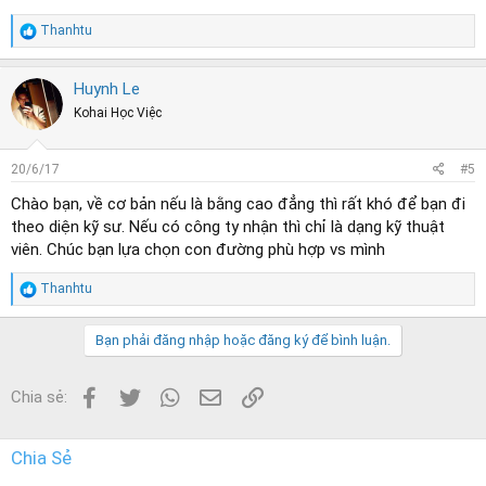
R
Thanhtu
e
a
c
Huynh Le
t
Kohai Học Việc
i
o
n
s
20/6/17
#5
:
Chào bạn, về cơ bản nếu là bằng cao đẳng thì rất khó để bạn đi
theo diện kỹ sư. Nếu có công ty nhận thì chỉ là dạng kỹ thuật
viên. Chúc bạn lựa chọn con đường phù hợp vs mình
R
Thanhtu
e
a
c
Bạn phải đăng nhập hoặc đăng ký để bình luận.
t
i
o
Facebook
Twitter
WhatsApp
Email
Link
Chia sẻ:
n
s
:
Chia Sẻ