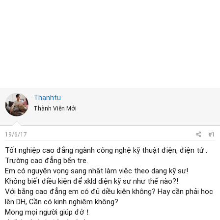
r
t
e
r
Thanhtu
Thành Viên Mới
19/6/17
#1
Tốt nghiệp cao đẳng ngành công nghệ kỹ thuật điện, điện tử .
Trường cao đẳng bến tre.
Em có nguyện vọng sang nhật làm việc theo dạng kỹ sư!
Không biết điều kiện để xkld diện kỹ sư như thế nào?!
Với bằng cao đẳng em có đủ diều kiện không? Hay cần phải học
lên DH, Cần có kinh nghiệm không?
Mong mọi người giúp đở！