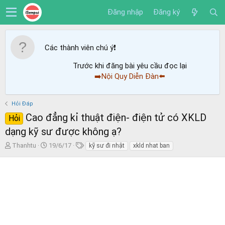
Đăng nhập
Đăng ký
Các thành viên chú ý
❗️
Trước khi đăng bài yêu cầu đọc lại
➡️Nội Quy Diễn Đàn⬅️
Hỏi Đáp
Cao đẳng kỉ thuật điện- điện tử có XKLD
Hỏi
dạng kỹ sư được không ạ?
T
N
T
Thanhtu
19/6/17
kỹ sư đi nhật
xkld nhat ban
h
g
ừ
r
à
k
e
y
h
a
g
ó
d
ử
a
s
i
t
a