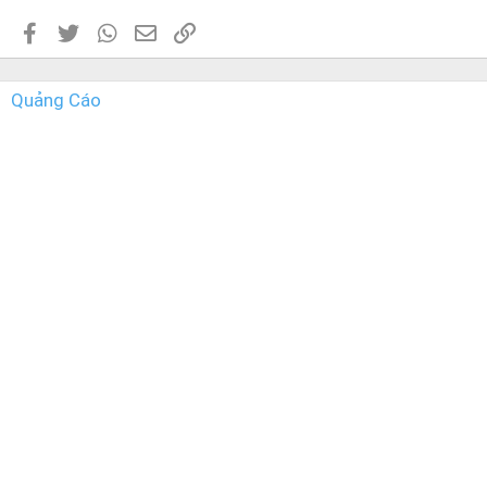
Facebook
Twitter
WhatsApp
Email
Link
Quảng Cáo