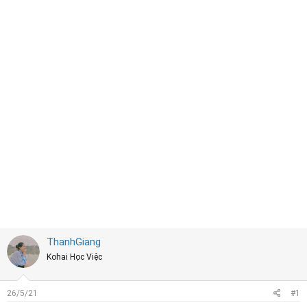
r
t
e
r
ThanhGiang
Kohai Học Việc
26/5/21
#1