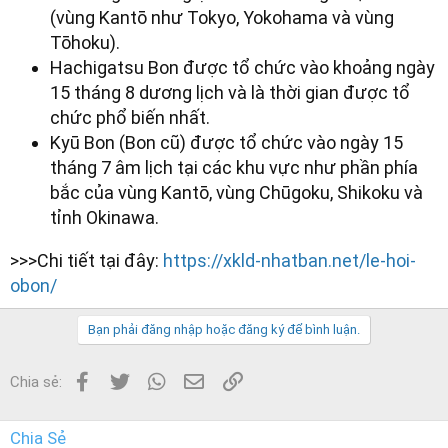
(vùng Kantō như Tokyo, Yokohama và vùng
Tōhoku).
Hachigatsu Bon được tổ chức vào khoảng ngày
15 tháng 8 dương lịch và là thời gian được tổ
chức phổ biến nhất.
Kyū Bon (Bon cũ) được tổ chức vào ngày 15
tháng 7 âm lịch tại các khu vực như phần phía
bắc của vùng Kantō, vùng Chūgoku, Shikoku và
tỉnh Okinawa.
>>>Chi tiết tại đây:
https://xkld-nhatban.net/le-hoi-
obon/
Bạn phải đăng nhập hoặc đăng ký để bình luận.
Facebook
Twitter
WhatsApp
Email
Link
Chia sẻ:
Chia Sẻ