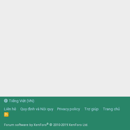
Tiếng Việt (VN)
Liên hệ
Quy định và Nội quy
Privacy policy
Trợ giúp
Trang chủ
R
S
S
®
Forum software by XenForo
© 2010-2019 XenForo Ltd.