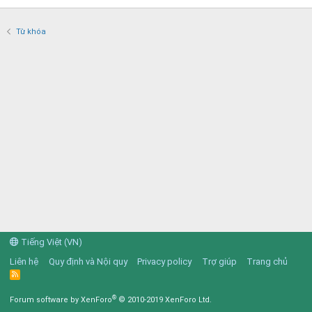
Từ khóa
Tiếng Việt (VN)
Liên hệ
Quy định và Nội quy
Privacy policy
Trợ giúp
Trang chủ
R
S
S
®
Forum software by XenForo
© 2010-2019 XenForo Ltd.