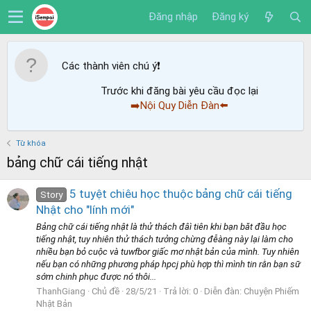
Đăng nhập
Đăng ký
Các thành viên chú ý
❗️
Trước khi đăng bài yêu cầu đọc lại
➡️Nội Quy Diễn Đàn⬅️
Từ khóa
bảng chữ cái tiếng nhật
5 tuyệt chiêu học thuộc bảng chữ cái tiếng
Story
Nhật cho "lính mới"
Bảng chữ cái tiếng nhật là thử thách đâì tiên khi bạn băt đầu học
tiếng nhật, tuy nhiên thử thách tưởng chừng đễàng này lại làm cho
nhiều bạn bỏ cuộc và tuwfbor giấc mơ nhật bản của mình. Tuy nhiên
nếu bạn có những phương pháp hpcj phù hợp thì mình tin rằn bạn sữ
sớm chinh phục được nó thôi...
ThanhGiang
Chủ đề
28/5/21
Trả lời: 0
Diễn đàn:
Chuyện Phiếm
Nhật Bản