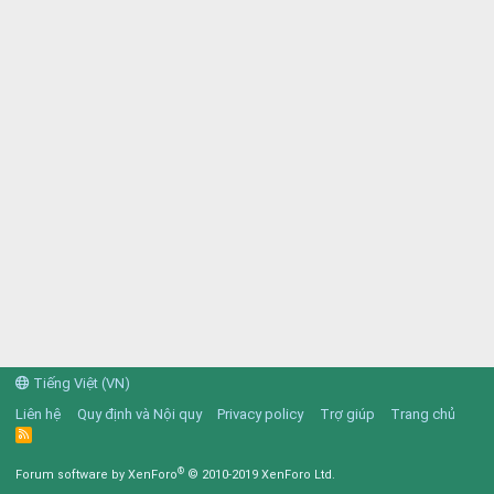
Tiếng Việt (VN)
Liên hệ
Quy định và Nội quy
Privacy policy
Trợ giúp
Trang chủ
R
S
S
®
Forum software by XenForo
© 2010-2019 XenForo Ltd.