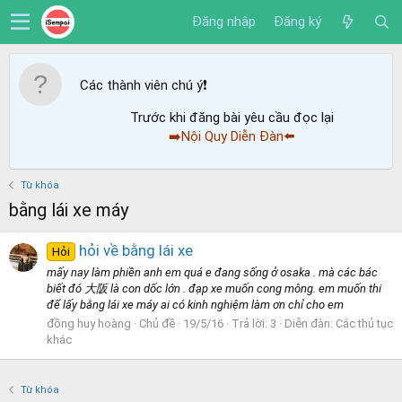
Đăng nhập
Đăng ký
Các thành viên chú ý
❗️
Trước khi đăng bài yêu cầu đọc lại
➡️Nội Quy Diễn Đàn⬅️
Từ khóa
bằng lái xe máy
hỏi về bằng lái xe
Hỏi
mấy nay làm phiền anh em quá e đang sống ở osaka . mà các bác
biết đó 大阪 là con dốc lớn . đạp xe muốn cong mông. em muốn thi
để lấy bằng lái xe máy ai có kinh nghiệm làm ơn chỉ cho em
đồng huy hoàng
Chủ đề
19/5/16
Trả lời: 3
Diễn đàn:
Các thủ tục
khác
Từ khóa