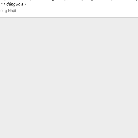
LPT đúng ko ạ ?
iếng Nhật