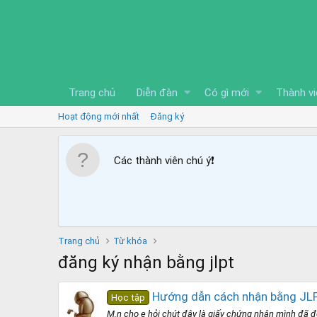
Trang chủ
Diễn đàn
Có gì mới
Thành vi
Hoạt động mới nhất
Đăng ký
Các thành viên chú ý
❗️
Trang chủ
Từ khóa
đăng ký nhận bằng jlpt
Hướng dẫn cách nhận bằng JLP
Học tập
M.n cho e hỏi chút đây là giấy chứng nhận mình đã đ