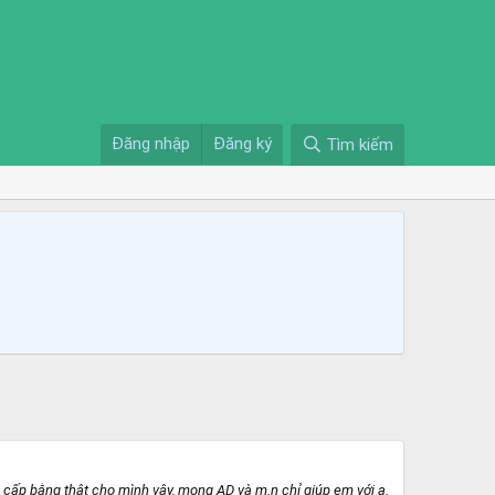
Đăng nhập
Đăng ký
Tìm kiếm
 cấp bằng thật cho mình vậy, mong AD và m.n chỉ giúp em với ạ.