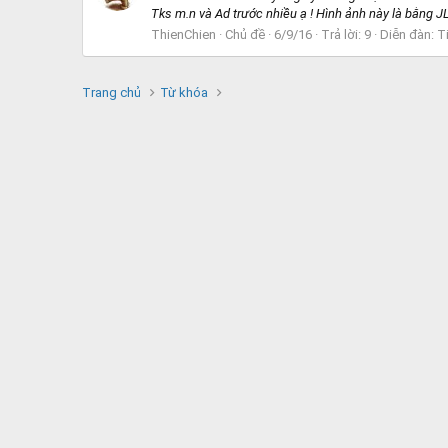
Tks m.n và Ad trước nhiều ạ ! Hình ảnh này là bằng J
ThienChien
Chủ đề
6/9/16
Trả lời: 9
Diễn đàn:
T
Trang chủ
Từ khóa