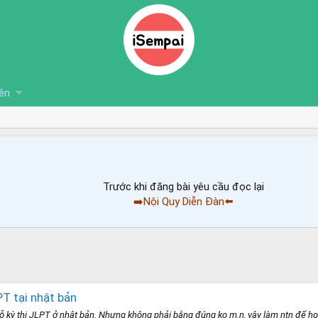
ên
Trước khi đăng bài yêu cầu đọc lại
➡️Nội Quy Diễn Đàn⬅️
T tại nhật bản
ỗ kỳ thi JLPT ở nhật bản. Nhưng không phải bằng đúng ko m.n, vậy làm ntn để họ