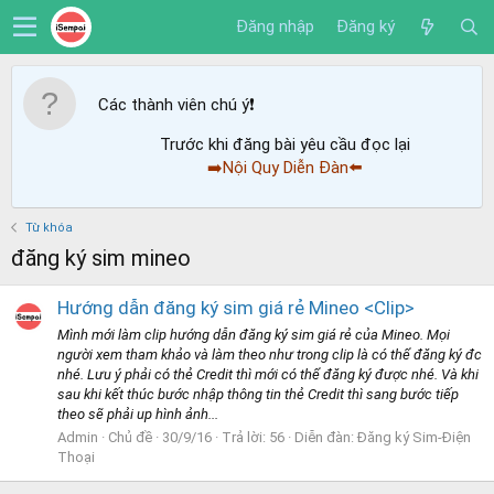
Đăng nhập
Đăng ký
Các thành viên chú ý
❗️
Trước khi đăng bài yêu cầu đọc lại
➡️Nội Quy Diễn Đàn⬅️
Từ khóa
đăng ký sim mineo
Hướng dẫn đăng ký sim giá rẻ Mineo <Clip>
Mình mới làm clip hướng dẫn đăng ký sim giá rẻ của Mineo. Mọi
người xem tham khảo và làm theo như trong clip là có thể đăng ký đc
nhé. Lưu ý phải có thẻ Credit thì mới có thể đăng ký được nhé. Và khi
sau khi kết thúc bước nhập thông tin thẻ Credit thì sang bước tiếp
theo sẽ phải up hình ảnh...
Admin
Chủ đề
30/9/16
Trả lời: 56
Diễn đàn:
Đăng ký Sim-Điện
Thoại