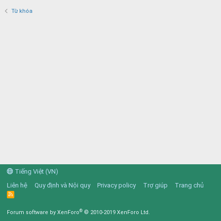
Từ khóa
Tiếng Việt (VN)
Liên hệ
Quy định và Nội quy
Privacy policy
Trợ giúp
Trang chủ
R
S
S
®
Forum software by XenForo
© 2010-2019 XenForo Ltd.