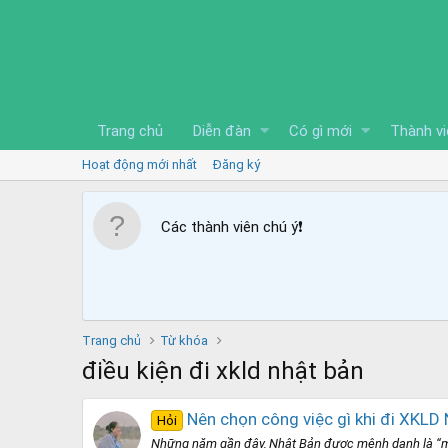
Trang chủ
Diễn đàn
Có gì mới
Thành vi
Hoạt động mới nhất
Đăng ký
Các thành viên chú ý
❗️
Trang chủ
Từ khóa
điều kiện đi xkld nhật bản
Nên chọn công việc gì khi đi XKLD
Hỏi
Những năm gần đây, Nhật Bản được mệnh danh là “miề