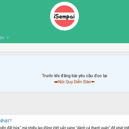
ên
Trước khi đăng bài yêu cầu đọc lại
➡️Nội Quy Diễn Đàn⬅️
 Nhật?
n đất hứa” mà nhiều lao động Việt sẵn sàng “dành cả thanh xuân” để phát triển