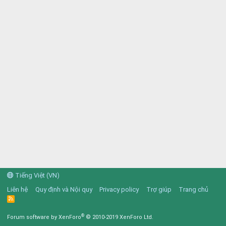
Tiếng Việt (VN)
Liên hệ
Quy định và Nội quy
Privacy policy
Trợ giúp
Trang chủ
R
S
S
®
Forum software by XenForo
© 2010-2019 XenForo Ltd.