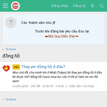
Đăng nhập
Đăng ký
Các thành viên chú ý
❗️
Trước khi đăng bài yêu cầu đọc lại
➡️Nội Quy Diễn Đàn⬅️
Từ khóa
đồng hồ
Thay pin đồng hồ ở đâu?
Hỏi
Như chủ đề, cho mình hỏi ở Nhật (Tokyo) thì thay pin đồng hồ ở đâu
thì được nhỉ? Đồng hồ Casio mua lúc còn ở VN ạ! Cám ơn mn đã
xem!
cowboyhvh
Chủ đề
23/8/18
Trả lời: 2
Diễn đàn:
Hỏi Đáp
Từ khóa