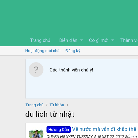
Trang chủ
Diễn đàn
Có gì mới
Thành vi
Hoạt động mới nhất
Đăng ký
Các thành viên chú ý
❗️
Trang chủ
Từ khóa
du lich từ nhật
Về nước mà vẫn đi khắp thế 
Hướng Dẫn
QUYEN NGUYEN·TUESDAY, AUGUST 22, 2017 Sống ở Nhật,