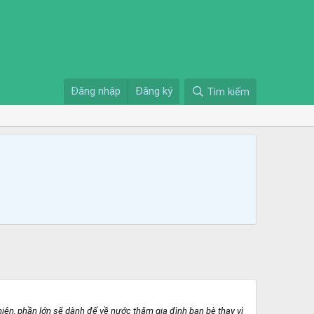
Đăng nhập
Đăng ký
Tìm kiếm
n, phần lớn sẽ dành để về nước thăm gia đình bạn bè thay vì