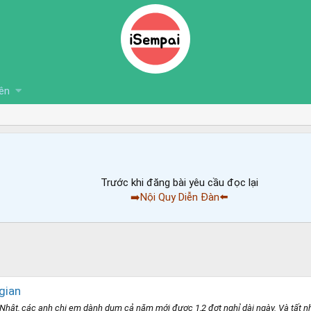
ên
Trước khi đăng bài yêu cầu đọc lại
➡️Nội Quy Diễn Đàn⬅️
gian
 các anh chị em dành dụm cả năm mới được 1,2 đợt nghỉ dài ngày. Và tất nhiê