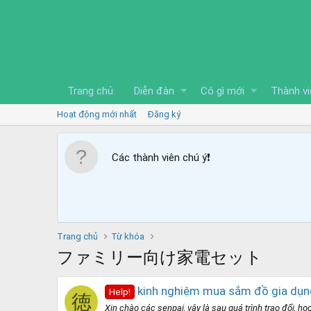
Trang chủ
Diễn đàn
Có gì mới
Thành vi
Hoạt động mới nhất
Đăng ký
Các thành viên chú ý
❗️
Trang chủ
Từ khóa
ファミリー向け家電セット
kinh nghiệm mua sắm đồ gia dụng
Help!
徳
Xin chào các senpai, vậy là sau quá trình trao đổi, 