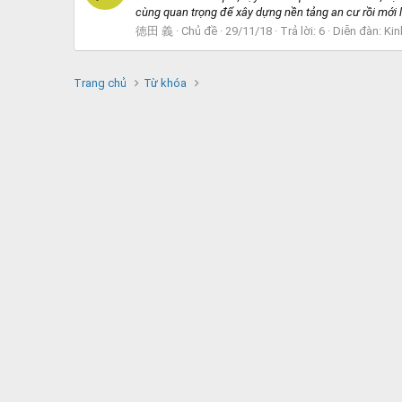
cùng quan trọng để xây dựng nền tảng an cư rồi mới l
徳田 義
Chủ đề
29/11/18
Trả lời: 6
Diễn đàn:
Kin
Trang chủ
Từ khóa