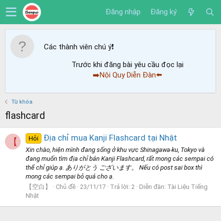
Đăng nhập
Đăng ký
Các thành viên chú ý
❗️
Trước khi đăng bài yêu cầu đọc lại
➡️Nội Quy Diễn Đàn⬅️
Từ khóa
flashcard
Địa chỉ mua Kanji Flashcard tại Nhật
Hỏi
【
Xin chào, hiện mình đang sống ở khu vực Shinagawa-ku, Tokyo và
đang muốn tìm địa chỉ bán Kanji Flashcard, rất mong các sempai có
thể chỉ giúp ạ. ありがとう ございます。 Nếu có post sai box thì
mong các sempai bỏ quá cho ạ.
【空白】
Chủ đề
23/11/17
Trả lời: 2
Diễn đàn:
Tài Liệu Tiếng
Nhật