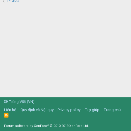
Từ khóa
Tiếng Việt (VN)
Liên hệ
Quy định và Nội quy
Privacy policy
Trợ giúp
Trang chủ
R
S
S
®
Forum software by XenForo
© 2010-2019 XenForo Ltd.