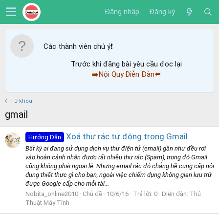
Đăng nhập
Đăng ký
Các thành viên chú ý
❗️
Trước khi đăng bài yêu cầu đọc lại
➡️Nội Quy Diễn Đàn⬅️
Từ khóa
gmail
Xoá thư rác tự động trong Gmail
Hướng Dẫn
Bất kỳ ai đang sử dụng dịch vụ thư điện tử (email) gần như đều rơi
vào hoàn cảnh nhận được rất nhiều thư rác (Spam), trong đó Gmail
cũng không phải ngoại lệ. Những email rác đó chẳng hề cung cấp nội
dung thiết thực gì cho bạn, ngoài việc chiếm dụng không gian lưu trữ
được Google cấp cho mỗi tài...
Nobita_online2010
Chủ đề
10/6/16
Trả lời: 0
Diễn đàn:
Thủ
Thuật Máy Tính