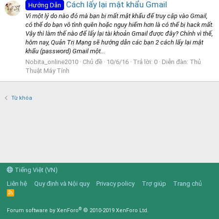
Cách lấy lại mật khẩu Gmail
Hướng Dẫn
Vì một lý do nào đó mà bạn bị mất mật khẩu để truy cập vào Gmail,
có thể do bạn vô tình quên hoặc nguy hiểm hơn là có thể bị hack mất.
Vậy thì làm thế nào để lấy lại tài khoản Gmail được đây? Chính vì thế,
hôm nay, Quản Trị Mạng sẽ hướng dẫn các bạn 2 cách lấy lại mật
khẩu (password) Gmail một...
Nobita_online2010
Chủ đề
10/6/16
Trả lời: 0
Diễn đàn:
Thủ
Thuật Máy Tính
Từ khóa
Tiếng Việt (VN)
Liên hệ
Quy định và Nội quy
Privacy policy
Trợ giúp
Trang chủ
R
S
S
®
Forum software by XenForo
© 2010-2019 XenForo Ltd.