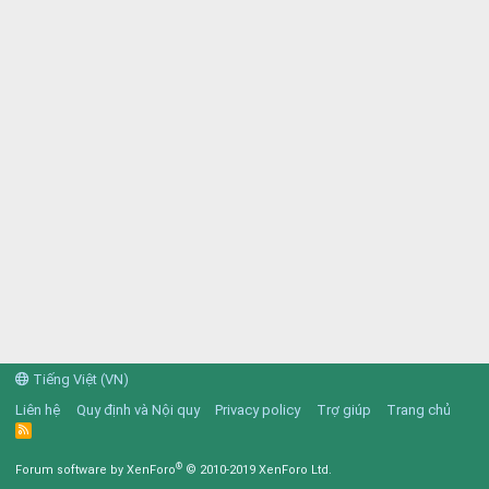
Tiếng Việt (VN)
Liên hệ
Quy định và Nội quy
Privacy policy
Trợ giúp
Trang chủ
R
S
S
®
Forum software by XenForo
© 2010-2019 XenForo Ltd.