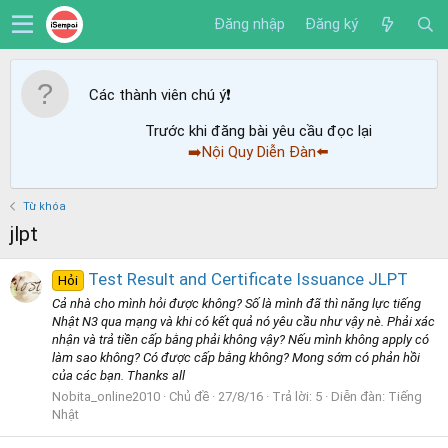
Đăng nhập
Đăng ký
Các thành viên chú ý
❗️
Trước khi đăng bài yêu cầu đọc lại
➡️Nội Quy Diễn Đàn⬅️
Từ khóa
jlpt
Test Result and Certificate Issuance JLPT
Hỏi
Cả nhà cho mình hỏi được không? Số là mình đã thì năng lực tiếng
Nhật N3 qua mạng và khi có kết quả nó yêu cầu như vậy nè. Phải xác
nhận và trả tiền cấp bằng phải không vậy? Nếu mình không apply có
làm sao không? Có được cấp bằng không? Mong sớm có phản hồi
của các bạn. Thanks all
Nobita_online2010
Chủ đề
27/8/16
Trả lời: 5
Diễn đàn:
Tiếng
Nhật