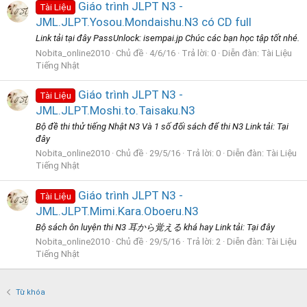
Giáo trình JLPT N3 -
Tài Liệu
JML.JLPT.Yosou.Mondaishu.N3 có CD full
Link tải tại đây PassUnlock: isempai.jp Chúc các bạn học tập tốt nhé.
Nobita_online2010
Chủ đề
4/6/16
Trả lời: 0
Diễn đàn:
Tài Liệu
Tiếng Nhật
Giáo trình JLPT N3 -
Tài Liệu
JML.JLPT.Moshi.to.Taisaku.N3
Bộ đề thi thử tiếng Nhật N3 Và 1 số đối sách để thi N3 Link tải: Tại
đây
Nobita_online2010
Chủ đề
29/5/16
Trả lời: 0
Diễn đàn:
Tài Liệu
Tiếng Nhật
Giáo trình JLPT N3 -
Tài Liệu
JML.JLPT.Mimi.Kara.Oboeru.N3
Bộ sách ôn luyện thi N3 耳から覚える khá hay Link tải: Tại đây
Nobita_online2010
Chủ đề
29/5/16
Trả lời: 2
Diễn đàn:
Tài Liệu
Tiếng Nhật
Từ khóa