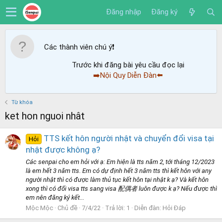
Đăng nhập
Đăng ký
Các thành viên chú ý
❗️
Trước khi đăng bài yêu cầu đọc lại
➡️Nội Quy Diễn Đàn⬅️
Từ khóa
ket hon nguoi nhât
TTS kết hôn người nhật và chuyển đổi visa tại
Hỏi
nhật được không ạ?
Các senpai cho em hỏi với ạ: Em hiện là tts năm 2, tới tháng 12/2023
là em hết 3 năm tts. Em có dự định hết 3 năm tts thì kết hôn với any
người nhật thì có được làm thủ tục kết hôn tại nhật k ạ? Và kết hôn
xong thì có đổi visa tts sang visa 配偶者 luôn được k ạ? Nếu được thì
em nên đăng ký kết...
Mộc Mộc
Chủ đề
7/4/22
Trả lời: 1
Diễn đàn:
Hỏi Đáp