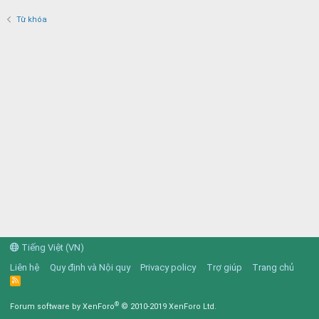
Từ khóa
Tiếng Việt (VN)
Liên hệ
Quy định và Nội quy
Privacy policy
Trợ giúp
Trang chủ
R
S
S
®
Forum software by XenForo
© 2010-2019 XenForo Ltd.