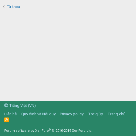
Từ khóa
Tiếng Việt (VN)
Liên hệ
Quy định và Nội quy
Privacy policy
Trợ giúp
Trang chủ
R
S
S
®
Forum software by XenForo
© 2010-2019 XenForo Ltd.