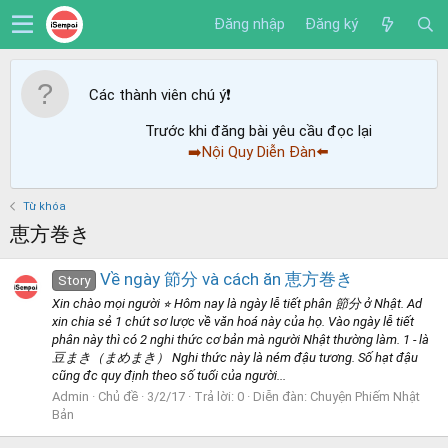
Đăng nhập
Đăng ký
Các thành viên chú ý
❗️
Trước khi đăng bài yêu cầu đọc lại
➡️Nội Quy Diễn Đàn⬅️
Từ khóa
恵方巻き
Về ngày 節分 và cách ăn 恵方巻き
Story
Xin chào mọi người ⭐︎ Hôm nay là ngày lễ tiết phân 節分 ở Nhật. Ad
xin chia sẻ 1 chút sơ lược về văn hoá này của họ. Vào ngày lễ tiết
phân này thì có 2 nghi thức cơ bản mà người Nhật thường làm. 1 - là
豆まき（まめまき） Nghi thức này là ném đậu tương. Số hạt đậu
cũng đc quy định theo số tuổi của người...
Admin
Chủ đề
3/2/17
Trả lời: 0
Diễn đàn:
Chuyện Phiếm Nhật
Bản