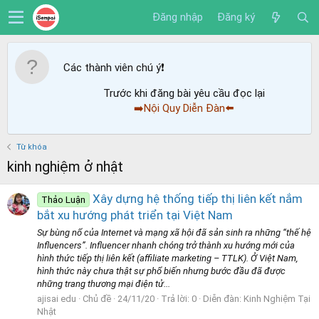
Đăng nhập
Đăng ký
Các thành viên chú ý
❗️
Trước khi đăng bài yêu cầu đọc lại
➡️Nội Quy Diễn Đàn⬅️
Từ khóa
kinh nghiệm ở nhật
Xây dựng hệ thống tiếp thị liên kết nắm
Thảo Luận
bắt xu hướng phát triển tại Việt Nam
Sự bùng nổ của Internet và mạng xã hội đã sản sinh ra những “thế hệ
Influencers”. Influencer nhanh chóng trở thành xu hướng mới của
hình thức tiếp thị liên kết (affiliate marketing – TTLK). Ở Việt Nam,
hình thức này chưa thật sự phổ biến nhưng bước đầu đã được
những trang thương mại điện tử...
ajisai edu
Chủ đề
24/11/20
Trả lời: 0
Diễn đàn:
Kinh Nghiệm Tại
Nhật