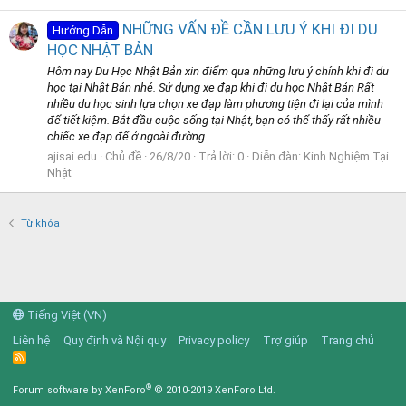
NHỮNG VẤN ĐỀ CẦN LƯU Ý KHI ĐI DU
Hướng Dẫn
HỌC NHẬT BẢN
Hôm nay Du Học Nhật Bản xin điểm qua những lưu ý chính khi đi du
học tại Nhật Bản nhé. Sử dụng xe đạp khi đi du học Nhật Bản Rất
nhiều du học sinh lựa chọn xe đạp làm phương tiện đi lại của mình
để tiết kiệm. Bắt đầu cuộc sống tại Nhật, bạn có thể thấy rất nhiều
chiếc xe đạp để ở ngoài đường...
ajisai edu
Chủ đề
26/8/20
Trả lời: 0
Diễn đàn:
Kinh Nghiệm Tại
Nhật
Từ khóa
Tiếng Việt (VN)
Liên hệ
Quy định và Nội quy
Privacy policy
Trợ giúp
Trang chủ
R
S
S
®
Forum software by XenForo
© 2010-2019 XenForo Ltd.