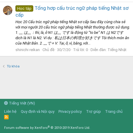
Tổng hơp cấu trúc ngữ pháp tiếng Nhật sơ
Học tập
cấp
Học 20 Cấu trúc ngữ pháp tiếng Nhật sơ cấp Sau đây cùng chia sẻ
với mọi người 20 cấu trúc ngữ pháp tiếng Nhật thường được sử dụng.
1. __ は__：thì, là, ở N1 は__ です là động từ “to be” N1 は N2です
dịch là N1 là N2. Ví dụ : 私は日本の料理が好きです Tôi thích món ăn
của Nhật Bản. 2. __で + V: Tại, ở, vì, bằng, với...
shinichi reikan
Chủ đề
30/7/20
Trả lời: 0
Diễn đàn:
Tiếng Nhật
Từ khóa
Tiếng Việt (VN)
Liên hệ
Quy định và Nội quy
Privacy policy
Trợ giúp
Trang chủ
R
S
S
®
Forum software by XenForo
© 2010-2019 XenForo Ltd.