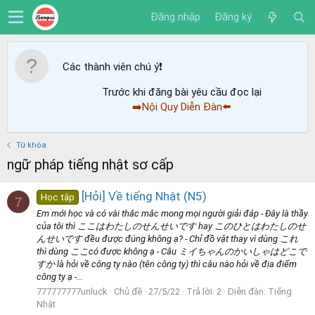
Đăng nhập
Đăng ký
Các thành viên chú ý
❗️
Trước khi đăng bài yêu cầu đọc lại
➡️Nội Quy Diễn Đàn⬅️
Từ khóa
ngữ pháp tiếng nhật sơ cấp
[Hỏi] Về tiếng Nhật (N5)
Học tập
7
Em mới học và có vài thắc mắc mong mọi người giải đáp - Đây là thầy
của tôi thì ここはわたしのせんせいです hay このひとはわたしのせ
んせいです đều được đúng không ạ? - Chỉ đồ vật thay vì dùng これ
thì dùng ここcó được không ạ - Câu ミイちゃんのかいしゃはどこで
すか là hỏi về công ty nào (tên công ty) thì câu nào hỏi về địa điểm
công ty ạ -...
777777777unluck
Chủ đề
27/5/22
Trả lời: 2
Diễn đàn:
Tiếng
Nhật