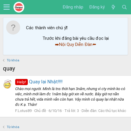
Đăng nhập
Đăng ký
Các thành viên chú ý
❗️
Trước khi đăng bài yêu cầu đọc lại
➡️Nội Quy Diễn Đàn⬅️
Từ khóa
quay
Quay lại Nhật!!!!
Help!
Chào mọi người. Mình là tns thời hạn 3năm, nhưng vì cty mình ko có
việc, mình mới làm đc 1năm bây giờ xin về nước. Bây giờ nợ nần
chưa trả hết, vida mình vẫn còn hạn. Vậy mình có quay lại nhật nữa
đc K ạ. Thân!
F.Lotus89
Chủ đề
6/10/16
Trả lời: 3
Diễn đàn:
Các thủ tục khác
Từ khóa