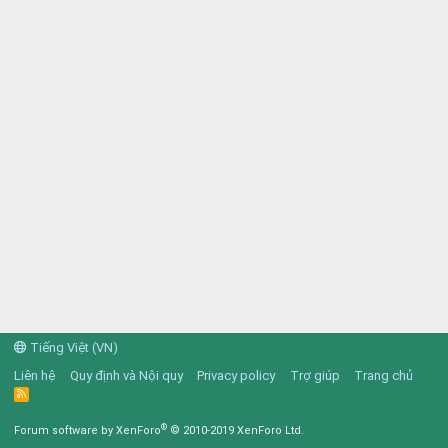
Tiếng Việt (VN)
Liên hệ
Quy định và Nội quy
Privacy policy
Trợ giúp
Trang chủ
R
S
S
®
Forum software by XenForo
© 2010-2019 XenForo Ltd.