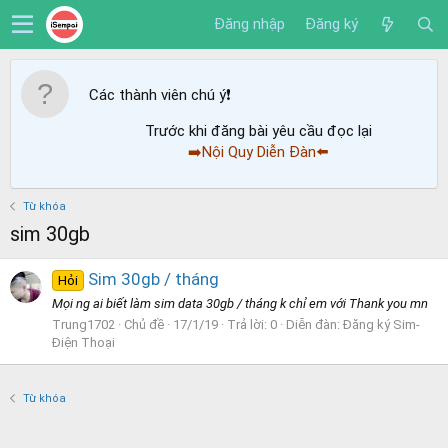
Đăng nhập
Đăng ký
Các thành viên chú ý
❗️
Trước khi đăng bài yêu cầu đọc lại
➡️Nội Quy Diễn Đàn⬅️
Từ khóa
sim 30gb
Sim 30gb / tháng
Hỏi
Mọi ng ai biết làm sim data 30gb / tháng k chỉ em với Thank you mn
Trung1702
Chủ đề
17/1/19
Trả lời: 0
Diễn đàn:
Đăng ký Sim-
Điện Thoại
Từ khóa