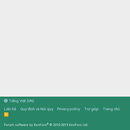
Tiếng Việt (VN)
Liên hệ
Quy định và Nội quy
Privacy policy
Trợ giúp
Trang chủ
R
S
S
®
Forum software by XenForo
© 2010-2019 XenForo Ltd.