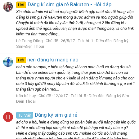
Đăng kí sim giá rẻ Rakuten - Hỏi đáp
Hỏi
Xin chào admin và tất cả mọi người! Mình gặp chút rắc rối trong việc
đăng kí sim giá rẻ Rakuten mong được admin và mọi người giúp đỡ!
Chuyện là mình đk lần này lần thứ 2 rồi, nhưng cả 2 lần đăng kí +
upload ảnh thẻ ngoại kiều lên, nhận được mail thông báo, và cho link
kiểm tra tình trạng đăng...
Lê Trung Dũng
Chủ đề
26/5/17
Trả lời: 1
Diễn đàn:
Đăng ký
Sim-Điện Thoại
nên đăng kí mạng nào
Hỏi
chào các sempai, e hiện tại đang xài con note 3 cũ và đang đợi s8
bán để mua online bản quốc tế, trong thời gian chờ đợi thì hơn cã
tháng nữa v moi người cho e ý kiến là nên đăng kí mạng nào cho con
note 3 bây giờ để snay lắp sim đó vô s8 là xài bình thường v ạ, e xài 1
tháng tầm 3gb nên mọi...
trần bá huy
Chủ đề
12/4/17
Trả lời: 5
Diễn đàn:
Đăng ký Sim-
Điện Thoại
Đăng ký sim giá rẻ
Tư Vấn
H
ad cho e hỏi, hiện e đang dùng 6s phiên bản au đã nâng cấp lên quốc
tế thì e nên dùng loại sim giá rẻ nào để phù hợp với máy của e ạ?
Hiện e đang thấy quảng cáo sim UQ mobile có tốc độ lướt mạng
nhanh nhất nhưng trên forum chỉ thấy nhắc đến sim Big lobe hay