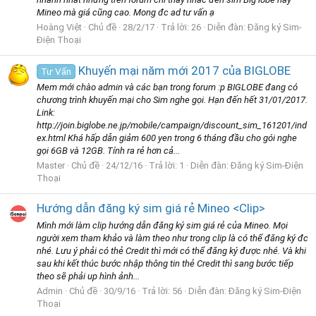
Mineo mà giá cũng cao. Mong đc ad tư vấn ạ
Hoàng Việt
Chủ đề
28/2/17
Trả lời: 26
Diễn đàn:
Đăng ký Sim-
Điện Thoại
Khuyến mại năm mới 2017 của BIGLOBE
Tư Vấn
Mem mới chào admin và các bạn trong forum :p BIGLOBE đang có
chương trình khuyến mại cho Sim nghe gọi. Hạn đến hết 31/01/2017.
Link:
http://join.biglobe.ne.jp/mobile/campaign/discount_sim_161201/ind
ex.html Khá hấp dẫn giảm 600 yen trong 6 tháng đầu cho gói nghe
gọi 6GB và 12GB. Tính ra rẻ hơn cả...
Master
Chủ đề
24/12/16
Trả lời: 1
Diễn đàn:
Đăng ký Sim-Điện
Thoại
Hướng dẫn đăng ký sim giá rẻ Mineo <Clip>
Mình mới làm clip hướng dẫn đăng ký sim giá rẻ của Mineo. Mọi
người xem tham khảo và làm theo như trong clip là có thể đăng ký đc
nhé. Lưu ý phải có thẻ Credit thì mới có thể đăng ký được nhé. Và khi
sau khi kết thúc bước nhập thông tin thẻ Credit thì sang bước tiếp
theo sẽ phải up hình ảnh...
Admin
Chủ đề
30/9/16
Trả lời: 56
Diễn đàn:
Đăng ký Sim-Điện
Thoại