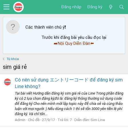
Đăng nhập
Đăng ký
Các thành viên chú ý
❗️
Trước khi đăng bài yêu cầu đọc lại
➡️Nội Quy Diễn Đàn⬅️
Từ khóa
sim giá rẻ
Có nên sử dụng エントリーコード để đăng ký sim
Line không?
Tại bài viết Hướng dẫn đăng ký sim giá rẻ của Line Trong phần đăng
ký có 2 lựa chọn đăng ký,đó là: đăng ký thông thường sử dụng code
để đăng ký Cho nên mình mới lập topic này để chia sẻ và cùng thảo
luận với mọi người :) Nếu dùng cách 1 thì sẽ tốn 3000 yên tiền lệ phí
đăng ký. Và chỉ tốn...
Admin
Chủ đề
27/9/17
Trả lời: 7
Diễn đàn:
Sim Line