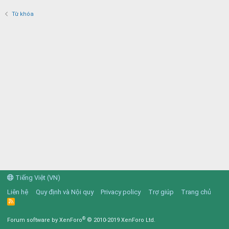
Từ khóa
Tiếng Việt (VN)
Liên hệ
Quy định và Nội quy
Privacy policy
Trợ giúp
Trang chủ
R
S
S
®
Forum software by XenForo
© 2010-2019 XenForo Ltd.