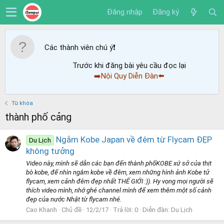
Đăng nhập
Đăng ký
Các thành viên chú ý
❗️
Trước khi đăng bài yêu cầu đọc lại
➡️Nội Quy Diễn Đàn⬅️
Từ khóa
thành phố cảng
Ngắm Kobe Japan về đêm từ Flycam ĐẸP
Du Lịch
không tưởng
Video này, mình sẽ dẫn các bạn đến thành phốKOBE xứ sở của thịt
bò kobe, để nhìn ngắm kobe về đêm, xem những hình ảnh Kobe tử
flycam, xem cảnh đêm đẹp nhất THẾ GIỚI :)). Hy vọng mọi người sẽ
thích video mình, nhớ ghé channel mình để xem thêm một số cảnh
đẹp của nước Nhật từ flycam nhé.
Cao Khanh
Chủ đề
12/2/17
Trả lời: 0
Diễn đàn:
Du Lịch