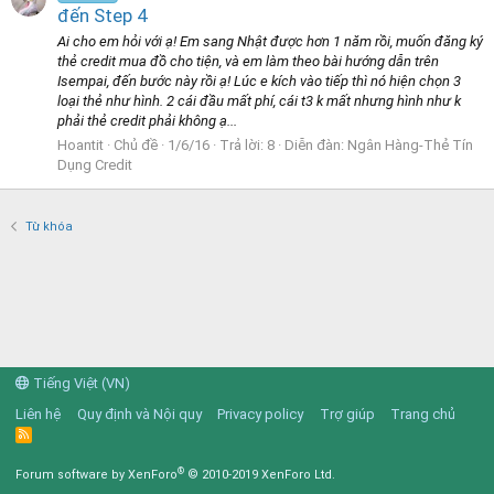
đến Step 4
Ai cho em hỏi với ạ! Em sang Nhật được hơn 1 năm rồi, muốn đăng ký
thẻ credit mua đồ cho tiện, và em làm theo bài hướng dẫn trên
Isempai, đến bước này rồi ạ! Lúc e kích vào tiếp thì nó hiện chọn 3
loại thẻ như hình. 2 cái đầu mất phí, cái t3 k mất nhưng hình như k
phải thẻ credit phải không ạ...
Hoantit
Chủ đề
1/6/16
Trả lời: 8
Diễn đàn:
Ngân Hàng-Thẻ Tín
Dụng Credit
Từ khóa
Tiếng Việt (VN)
Liên hệ
Quy định và Nội quy
Privacy policy
Trợ giúp
Trang chủ
R
S
S
®
Forum software by XenForo
© 2010-2019 XenForo Ltd.