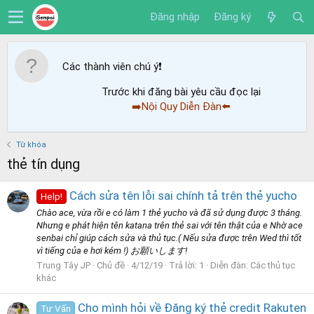
Đăng nhập
Đăng ký
Các thành viên chú ý
❗️
Trước khi đăng bài yêu cầu đọc lại
➡️Nội Quy Diễn Đàn⬅️
Từ khóa
thẻ tín dụng
Cách sửa tên lỗi sai chính tả trên thẻ yucho
Help!
Chào ace, vừa rồi e có làm 1 thẻ yucho và đã sử dụng được 3 tháng.
Nhưng e phát hiện tên katana trên thẻ sai với tên thật của e Nhờ ace
senbai chỉ giúp cách sửa và thủ tục.( Nếu sửa được trên Wed thì tốt
vì tiếng của e hơi kém !) お願いします!
Trung Tây JP
Chủ đề
4/12/19
Trả lời: 1
Diễn đàn:
Các thủ tục
khác
Cho mình hỏi về Đăng ký thẻ credit Rakuten
Tư Vấn