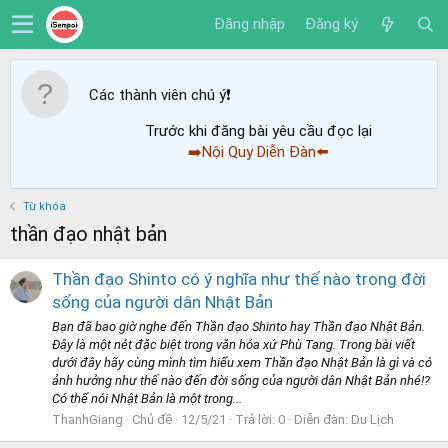
Đăng nhập
Đăng ký
Các thành viên chú ý
❗️
Trước khi đăng bài yêu cầu đọc lại
➡️Nội Quy Diễn Đàn⬅️
Từ khóa
thần đạo nhật bản
Thần đạo Shinto có ý nghĩa như thế nào trong đời
sống của người dân Nhật Bản
Bạn đã bao giờ nghe đến Thần đạo Shinto hay Thần đạo Nhật Bản.
Đây là một nét đặc biệt trong văn hóa xứ Phù Tang. Trong bài viết
dưới đây hãy cùng mình tìm hiểu xem Thần đạo Nhật Bản là gì và có
ảnh hưởng như thế nào đến đời sống của người dân Nhật Bản nhé!?
Có thể nói Nhật Bản là một trong...
ThanhGiang
Chủ đề
12/5/21
Trả lời: 0
Diễn đàn:
Du Lịch