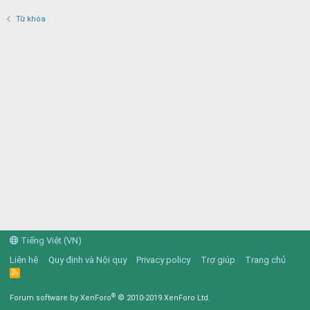
Từ khóa
Tiếng Việt (VN)
Liên hệ
Quy định và Nội quy
Privacy policy
Trợ giúp
Trang chủ
R
S
S
®
Forum software by XenForo
© 2010-2019 XenForo Ltd.