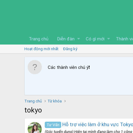
Trang chủ
Diễn đàn
Có gì mới
Thành vi
Hoạt động mới nhất
Đăng ký
Các thành viên chú ý
❗️
Trang chủ
Từ khóa
tokyo
Hỗ trợ việc làm ở khu vực Toky
Tư Vấn
(Góc tuyển dụng) Hiện tại mình đang làm cho 1 công t