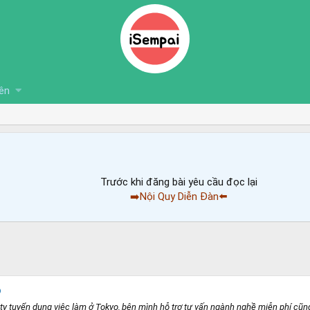
ên
Trước khi đăng bài yêu cầu đọc lại
➡️Nội Quy Diễn Đàn⬅️
o
y tuyển dụng việc làm ở Tokyo, bên mình hỗ trợ tư vấn ngành nghề miễn phí cũng 