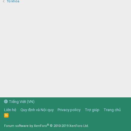
Từ khóa
Tiếng Việt (VN)
Liên hệ
Quy định và Nội quy
Privacy policy
Trợ giúp
Trang chủ
R
S
S
®
Forum software by XenForo
© 2010-2019 XenForo Ltd.