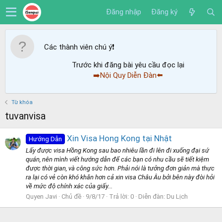
Đăng nhập
Đăng ký
Các thành viên chú ý
❗️
Trước khi đăng bài yêu cầu đọc lại
➡️Nội Quy Diễn Đàn⬅️
Từ khóa
tuvanvisa
Xin Visa Hong Kong tại Nhật
Hướng Dẫn
Lấy được visa Hồng Kong sau bao nhiêu lần đi lên đi xuống đại sứ
quán, nên mình viết hướng dẫn để các bạn có nhu cầu sẽ tiết kiệm
được thời gian, và công sức hơn. Phải nói là tưởng đơn giản mà thực
ra lại có vẻ còn khó khăn hơn cả xin visa Châu Âu bởi bên này đòi hỏi
về mức độ chính xác của giấy...
Quyen Javi
Chủ đề
9/8/17
Trả lời: 0
Diễn đàn:
Du Lịch