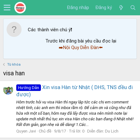
Đăng nhập
Đăng ký
Các thành viên chú ý
❗️
Trước khi đăng bài yêu cầu đọc lại
➡️Nội Quy Diễn Đàn⬅️
Từ khóa
visa han
Xin visa Hàn từ Nhật ( DHS, TNS đều đi
Hướng Dẫn
được)
Hôm trước hỏi vụ visa Hàn thì ngay lập tức các chị em comment
nhiệt tình, các anh em thì inbox rầm rộ. Để cảm ơn và cũng như đã
hứa với một số bạn, hôm nay đã lấy được visa nên mình note lại
update mới nhất thủ tục xin visa Hàn cho các bạn đang ở Nhật nhé!
Rất đơn giản, gọn nhẹ và dễ dàng! 1.Các...
Quyen Javi
Chủ đề
9/8/17
Trả lời: 0
Diễn đàn:
Du Lịch