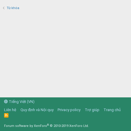
Từ khóa
Tiếng Việt (VN)
Liên hệ
Quy định và Nội quy
Privacy policy
Trợ giúp
Trang chủ
R
S
S
®
Forum software by XenForo
© 2010-2019 XenForo Ltd.