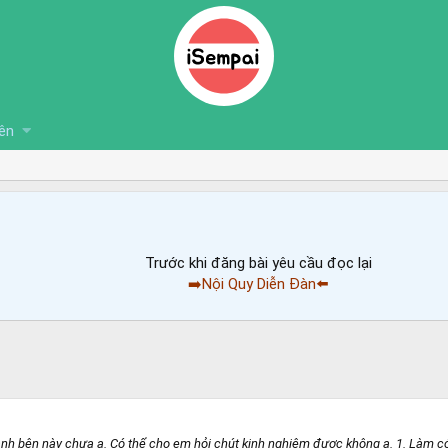
ên
Trước khi đăng bài yêu cầu đọc lại
➡️Nội Quy Diễn Đàn⬅️
nh bên này chưa ạ. Có thể cho em hỏi chút kinh nghiệm được không ạ. 1. Làm có 