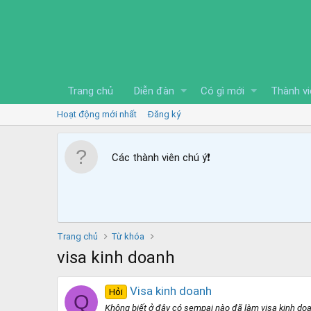
Trang chủ
Diễn đàn
Có gì mới
Thành vi
Hoạt động mới nhất
Đăng ký
Các thành viên chú ý
❗️
Trang chủ
Từ khóa
visa kinh doanh
Visa kinh doanh
Hỏi
Q
Không biết ở đây có sempai nào đã làm visa kinh doa