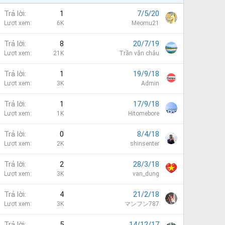
Trả lời
1
7/5/20
Lượt xem
6K
Meomu21
Trả lời
8
20/7/19
Lượt xem
21K
Trần văn châu
Trả lời
1
19/9/18
Lượt xem
3K
Admin
Trả lời
1
17/9/18
Lượt xem
1K
Hitomebore
Trả lời
0
8/4/18
Lượt xem
2K
shinsenter
Trả lời
2
28/3/18
Lượt xem
3K
van_dung
Trả lời
4
21/2/18
Lượt xem
3K
マンフン787
Trả lời
5
14/12/17