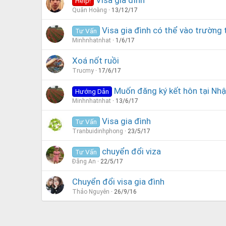
Visa gia đình
Help!
Quân Hoàng
13/12/17
Visa gia đình có thể vào trường 
Tư Vấn
Minhnhatnhat
1/6/17
Xoá nốt ruồi
Trucmy
17/6/17
Muốn đăng ký kết hôn tại Nhậ
Hướng Dẫn
Minhnhatnhat
13/6/17
Visa gia đình
Tư Vấn
Tranbuidinhphong
23/5/17
chuyển đổi viza
Tư Vấn
Đăng An
22/5/17
Chuyển đổi visa gia đình
Thảo Nguyên
26/9/16