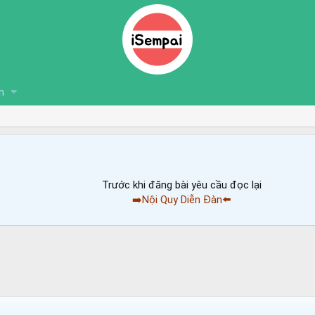
n
Trước khi đăng bài yêu cầu đọc lại
➡️Nội Quy Diễn Đàn⬅️