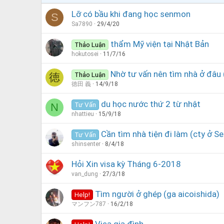
Lỡ có bầu khi đang học senmon
S
Sa7890
29/4/20
thẩm Mỹ viện tại Nhật Bản
Thảo Luận
hokutosei
11/7/16
Nhờ tư vấn nên tìm nhà ở 
Thảo Luận
徳
徳田 義
14/9/18
du học nước thứ 2 từ nhật
Tư Vấn
N
nhattieu
15/9/18
Cần tìm nhà tiện đi làm (cty ở S
Tư Vấn
shinsenter
8/4/18
Hỏi Xin visa kỳ Tháng 6-2018
van_dung
27/3/18
Tìm người ở ghép (ga aicoishida)
Help!
マンフン787
16/2/18