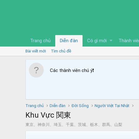
Trang chủ
Diễn đàn
Có gì mới
Thành viê
Bài viết mới
Tìm chủ đề
Các thành viên chú ý
❗️
Trang chủ
Diễn đàn
Đời Sống
Người Việt Tại Nhật
Khu Vực 関東
東京、神奈川、埼玉、千葉、茨城、栃木、群馬、山梨