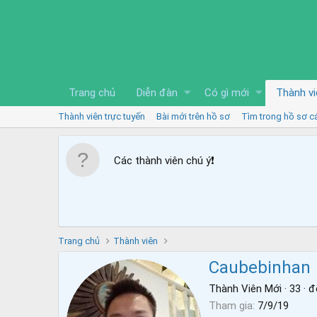
Trang chủ
Diễn đàn
Có gì mới
Thành vi
Thành viên trực tuyến
Bài mới trên hồ sơ
Tìm trong hồ sơ c
Các thành viên chú ý
❗️
Trang chủ
Thành viên
Caubebinhan
Thành Viên Mới
·
33
·
đ
Tham gia
7/9/19