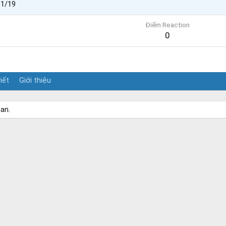
11/19
Điểm Reaction
0
iết
Giới thiệu
an.