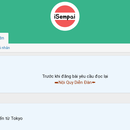
ên
á nhân
Trước khi đăng bài yêu cầu đọc lại
➡️Nội Quy Diễn Đàn⬅️
ến từ
Tokyo