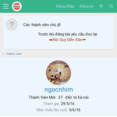
Đăng nhập
Đăng ký
Các thành viên chú ý
❗️
Trước khi đăng bài yêu cầu đọc lại
➡️Nội Quy Diễn Đàn⬅️
Thành viên
ngocnhim
Thành Viên Mới
·
37
·
đến từ
hà nội
Tham gia
29/5/16
Nhìn thấy lần cuối
5/6/16