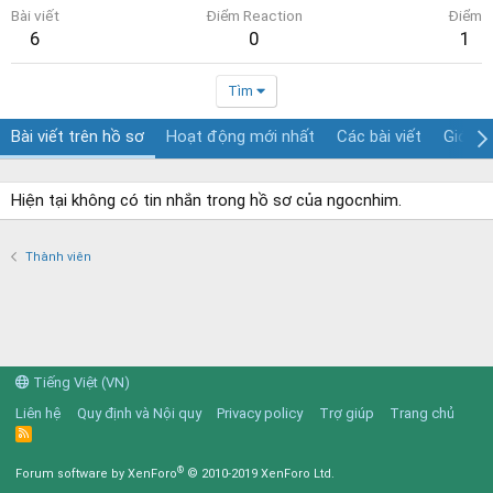
Bài viết
Điểm Reaction
Điểm
6
0
1
Tìm
Bài viết trên hồ sơ
Hoạt động mới nhất
Các bài viết
Giới th
Hiện tại không có tin nhắn trong hồ sơ của ngocnhim.
Thành viên
Tiếng Việt (VN)
Liên hệ
Quy định và Nội quy
Privacy policy
Trợ giúp
Trang chủ
R
S
S
®
Forum software by XenForo
© 2010-2019 XenForo Ltd.