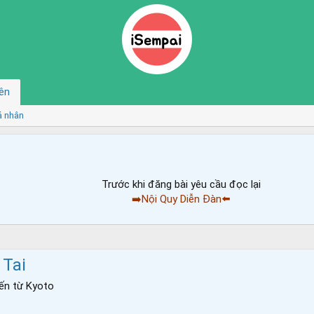
ên
á nhân
Trước khi đăng bài yêu cầu đọc lại
➡️Nội Quy Diễn Đàn⬅️
Tai
ến từ
Kyoto