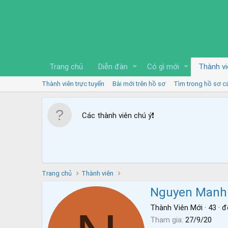
Trang chủ
Diễn đàn
Có gì mới
Thành vi
Thành viên trực tuyến
Bài mới trên hồ sơ
Tìm trong hồ sơ c
Các thành viên chú ý
❗️
Trang chủ
Thành viên
Nguyen Manh 
Thành Viên Mới
·
43
·
đ
Tham gia
27/9/20