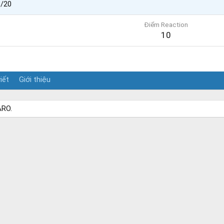
8/20
Điểm Reaction
10
iết
Giới thiệu
ARO.