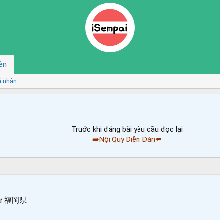
ên
á nhân
Trước khi đăng bài yêu cầu đọc lại
➡️Nội Quy Diễn Đàn⬅️
ừ
福岡県