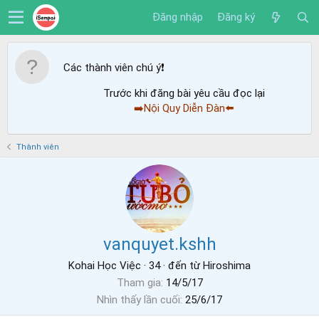
Đăng nhập
Đăng ký
Các thành viên chú ý
❗️
Trước khi đăng bài yêu cầu đọc lại
➡️Nội Quy Diễn Đàn⬅️
Thành viên
vanquyet.kshh
Kohai Học Việc
·
34
·
đến từ
Hiroshima
Tham gia
14/5/17
Nhìn thấy lần cuối
25/6/17