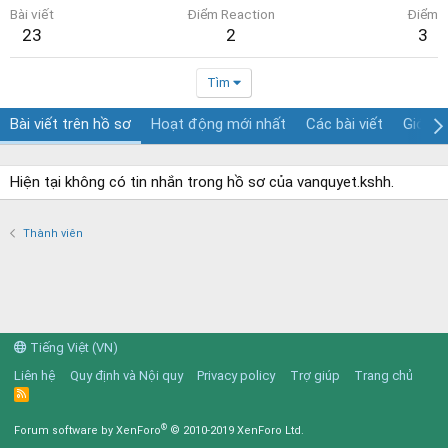
Bài viết
Điểm Reaction
Điểm
23
2
3
Tìm
Bài viết trên hồ sơ
Hoạt động mới nhất
Các bài viết
Giới th
Hiện tại không có tin nhắn trong hồ sơ của vanquyet.kshh.
Thành viên
Tiếng Việt (VN)
Liên hệ
Quy định và Nội quy
Privacy policy
Trợ giúp
Trang chủ
R
S
S
®
Forum software by XenForo
© 2010-2019 XenForo Ltd.