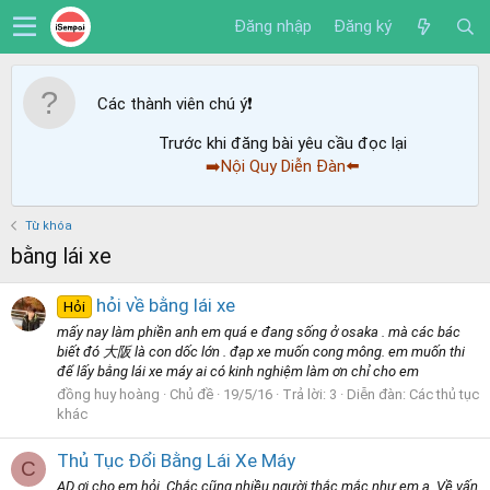
Đăng nhập
Đăng ký
Các thành viên chú ý
❗️
Trước khi đăng bài yêu cầu đọc lại
➡️Nội Quy Diễn Đàn⬅️
Từ khóa
bằng lái xe
hỏi về bằng lái xe
Hỏi
mấy nay làm phiền anh em quá e đang sống ở osaka . mà các bác
biết đó 大阪 là con dốc lớn . đạp xe muốn cong mông. em muốn thi
để lấy bằng lái xe máy ai có kinh nghiệm làm ơn chỉ cho em
đồng huy hoàng
Chủ đề
19/5/16
Trả lời: 3
Diễn đàn:
Các thủ tục
khác
Thủ Tục Đổi Bằng Lái Xe Máy
C
AD ơi cho em hỏi. Chắc cũng nhiều người thắc mắc như em ạ. Về vấn