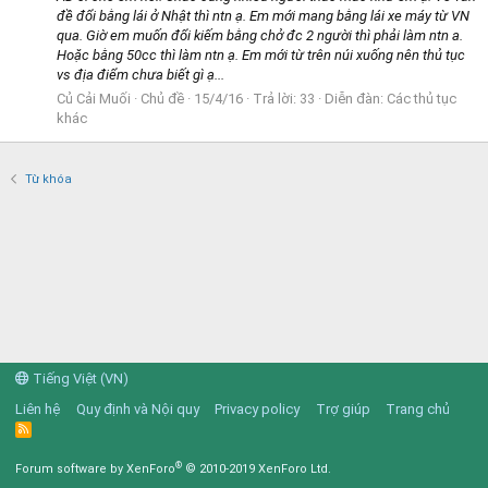
đề đổi bằng lái ở Nhật thì ntn ạ. Em mới mang bằng lái xe máy từ VN
qua. Giờ em muốn đổi kiếm bằng chở đc 2 người thì phải làm ntn a.
Hoặc bằng 50cc thì làm ntn ạ. Em mới từ trên núi xuống nên thủ tục
vs địa điểm chưa biết gì ạ...
Củ Cải Muối
Chủ đề
15/4/16
Trả lời: 33
Diễn đàn:
Các thủ tục
khác
Từ khóa
Tiếng Việt (VN)
Liên hệ
Quy định và Nội quy
Privacy policy
Trợ giúp
Trang chủ
R
S
S
®
Forum software by XenForo
© 2010-2019 XenForo Ltd.