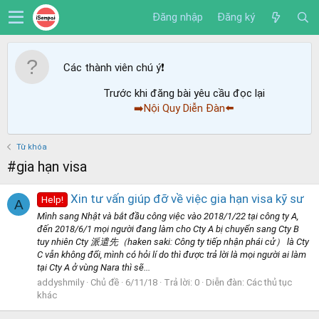
Đăng nhập
Đăng ký
Các thành viên chú ý
❗️
Trước khi đăng bài yêu cầu đọc lại
➡️Nội Quy Diễn Đàn⬅️
Từ khóa
#gia hạn visa
Xin tư vấn giúp đỡ về việc gia hạn visa kỹ sư
Help!
A
Mình sang Nhật và bắt đầu công việc vào 2018/1/22 tại công ty A,
đến 2018/6/1 mọi người đang làm cho Cty A bị chuyển sang Cty B
tuy nhiên Cty 派遣先（haken saki: Công ty tiếp nhận phái cử） là Cty
C vẫn không đổi, mình có hỏi lí do thì được trả lời là mọi người ai làm
tại Cty A ở vùng Nara thì sẽ...
addyshmily
Chủ đề
6/11/18
Trả lời: 0
Diễn đàn:
Các thủ tục
khác