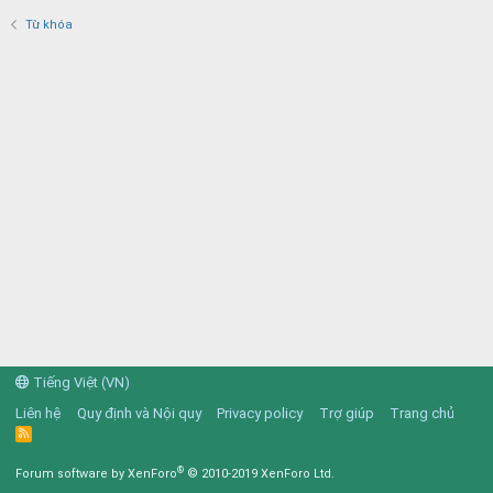
Từ khóa
Tiếng Việt (VN)
Liên hệ
Quy định và Nội quy
Privacy policy
Trợ giúp
Trang chủ
R
S
S
®
Forum software by XenForo
© 2010-2019 XenForo Ltd.