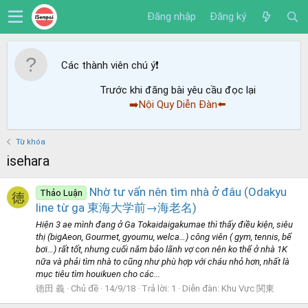
Đăng nhập
Đăng ký
Các thành viên chú ý
❗️
Trước khi đăng bài yêu cầu đọc lại
➡️Nội Quy Diễn Đàn⬅️
Từ khóa
isehara
Nhờ tư vấn nên tìm nhà ở đâu (Odakyu
Thảo Luận
徳
line từ ga 東海大学前→海老名)
Hiện 3 ae mình đang ở Ga Tokaidaigakumae thì thấy điều kiện, siêu
thị (bigAeon, Gourmet, gyoumu, welca…) công viên ( gym, tennis, bể
bơi…) rất tốt, nhưng cuối năm bảo lãnh vợ con nên ko thể ở nhà 1K
nữa và phải tìm nhà to cũng như phù hợp với cháu nhỏ hơn, nhất là
mục tiêu tìm houikuen cho các...
徳田 義
Chủ đề
14/9/18
Trả lời: 1
Diễn đàn:
Khu Vực 関東