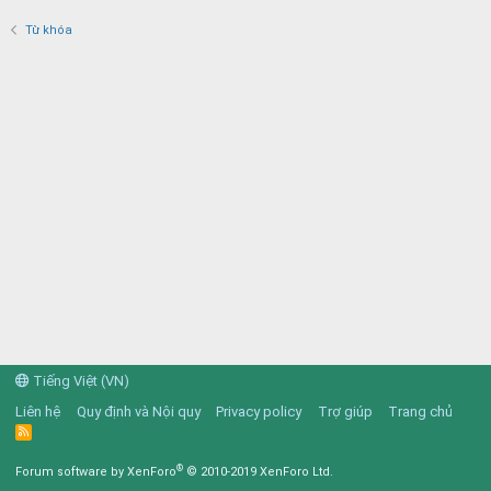
Từ khóa
Tiếng Việt (VN)
Liên hệ
Quy định và Nội quy
Privacy policy
Trợ giúp
Trang chủ
R
S
S
®
Forum software by XenForo
© 2010-2019 XenForo Ltd.