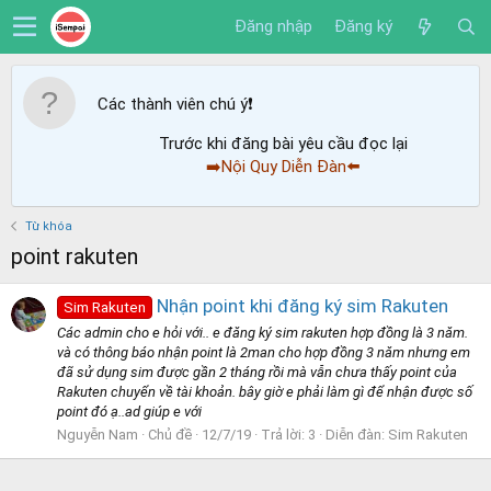
Đăng nhập
Đăng ký
Các thành viên chú ý
❗️
Trước khi đăng bài yêu cầu đọc lại
➡️Nội Quy Diễn Đàn⬅️
Từ khóa
point rakuten
Nhận point khi đăng ký sim Rakuten
Sim Rakuten
Các admin cho e hỏi với.. e đăng ký sim rakuten hợp đồng là 3 năm.
và có thông báo nhận point là 2man cho hợp đồng 3 năm nhưng em
đã sử dụng sim được gần 2 tháng rồi mà vẫn chưa thấy point của
Rakuten chuyển về tài khoản. bây giờ e phải làm gì để nhận được số
point đó ạ..ad giúp e với
Nguyễn Nam
Chủ đề
12/7/19
Trả lời: 3
Diễn đàn:
Sim Rakuten