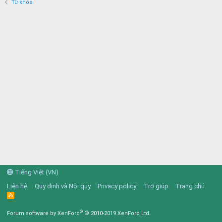
Từ khóa
Tiếng Việt (VN)
Liên hệ
Quy định và Nội quy
Privacy policy
Trợ giúp
Trang chủ
R
S
S
®
Forum software by XenForo
© 2010-2019 XenForo Ltd.