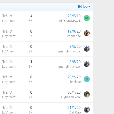
Bộ lọc
G
Trả lời
4
29/5/18
M
Lượt xem
5K
MITOMOMACHI
Trả lời
0
19/9/20
m
Lượt xem
3K
Phạm bắc
Trả lời
0
3/5/20
Lượt xem
2K
quanglinh.victor
Trả lời
1
3/5/20
Lượt xem
3K
quanglinh.victor
Trả lời
6
29/2/20
B
Lượt xem
5K
backlue
Trả lời
0
30/1/20
Lượt xem
2K
DuyKhanh xoài
Trả lời
0
21/1/20
Lượt xem
3K
Dat Cao