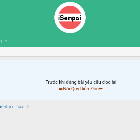
n
Trước khi đăng bài yêu cầu đọc lại
➡️Nội Quy Diễn Đàn⬅️
im-Điện Thoại