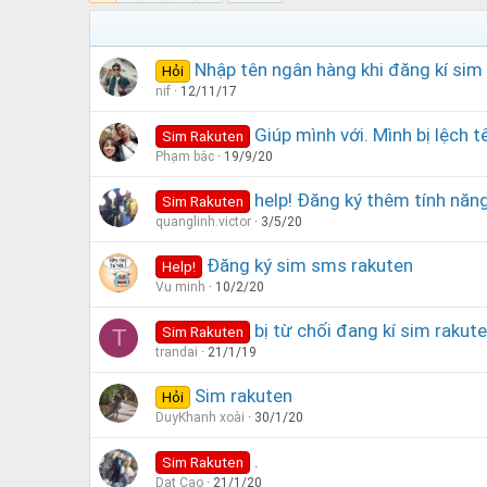
Nhập tên ngân hàng khi đăng kí sim
Hỏi
nif
12/11/17
Giúp mình với. Mình bị lệch t
Sim Rakuten
Phạm bắc
19/9/20
help! Đăng ký thêm tính nă
Sim Rakuten
quanglinh.victor
3/5/20
Đăng ký sim sms rakuten
Help!
Vu minh
10/2/20
bị từ chối đang kí sim rakut
Sim Rakuten
T
trandai
21/1/19
Sim rakuten
Hỏi
DuyKhanh xoài
30/1/20
.
Sim Rakuten
Dat Cao
21/1/20