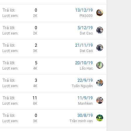
Trả lời
0
13/12/19
Lượt xem
2K
Ptk5000
Trả lời
0
5/12/19
Lượt xem
2K
Dat Cao
Trả lời
2
21/11/19
Lượt xem
3K
Dat Cao
Trả lời
5
20/10/19
Lượt xem
4K
Lão Hạc
Trả lời
3
22/9/19
Lượt xem
4K
Tuấn Nguyễn
Trả lời
11
11/9/19
Lượt xem
8K
Manhken
Trả lời
0
30/8/19
Lượt xem
3K
Trần minh vẹn