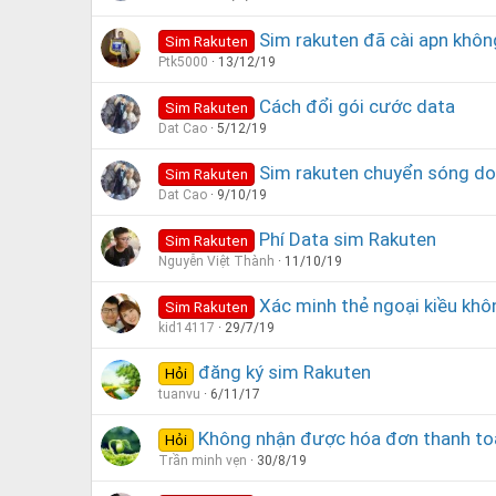
Sim rakuten đã cài apn khô
Sim Rakuten
Ptk5000
13/12/19
Cách đổi gói cước data
Sim Rakuten
Dat Cao
5/12/19
Sim rakuten chuyển sóng d
Sim Rakuten
Dat Cao
9/10/19
Phí Data sim Rakuten
Sim Rakuten
Nguyễn Việt Thành
11/10/19
Xác minh thẻ ngoại kiều khô
Sim Rakuten
kid14117
29/7/19
đăng ký sim Rakuten
Hỏi
tuanvu
6/11/17
Không nhận được hóa đơn thanh toán
Hỏi
Trần minh vẹn
30/8/19