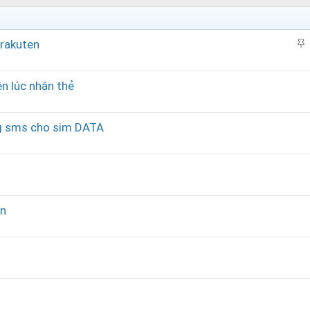
 rakuten
h
i
ên lúc nhận thẻ
l
ạ
ng sms cho sim DATA
i
en