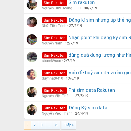
Sim rakuten
Sim Rakuten
Nguyễn Huy Hoàng 1111
30/7/19
Đăng kí sim nhưng úp thẻ ng
Sim Rakuten
Nhữ Tiến Trình
27/5/19
Nhận point khi đăng ký sim 
Sim Rakuten
Nguyễn Nam
12/7/19
dùng quá dung lượng như hình
Sim Rakuten
stone89son
2/7/19
Vấn đề huỷ sim data cần giúp
Sim Rakuten
duynhat0410
13/6/19
Phí sim data Rakuten
Sim Rakuten
Nguyễn Việt Thành
27/5/19
Đăng Ký sim data
Sim Rakuten
Nguyễn Việt Thành
24/4/19
1
2
3
…
6
Tiếp