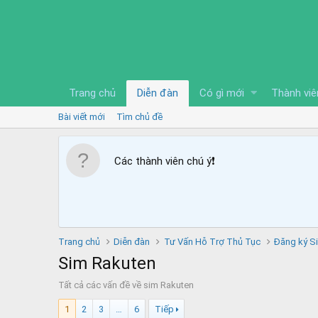
Trang chủ
Diễn đàn
Có gì mới
Thành viê
Bài viết mới
Tìm chủ đề
Các thành viên chú ý
❗️
Trang chủ
Diễn đàn
Tư Vấn Hỗ Trợ Thủ Tục
Đăng ký S
Sim Rakuten
Tất cả các vấn đề về sim Rakuten
1
2
3
…
6
Tiếp