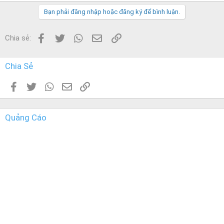
e
Bạn phải đăng nhập hoặc đăng ký để bình luận.
r
Facebook
Twitter
WhatsApp
Email
Link
Chia sẻ:
Chia Sẻ
Facebook
Twitter
WhatsApp
Email
Link
Quảng Cáo