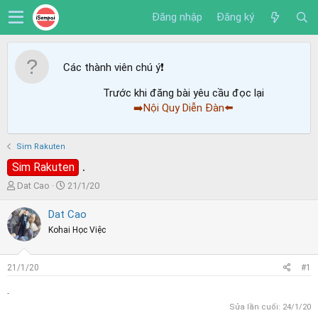
Đăng nhập
Đăng ký
Các thành viên chú ý
❗️
Trước khi đăng bài yêu cầu đọc lại
➡️Nội Quy Diễn Đàn⬅️
Sim Rakuten
.
Sim Rakuten
T
N
Dat Cao
21/1/20
h
g
r
à
Dat Cao
e
y
Kohai Học Việc
a
g
d
ử
s
i
21/1/20
#1
t
a
.
r
Sửa lần cuối:
24/1/20
t