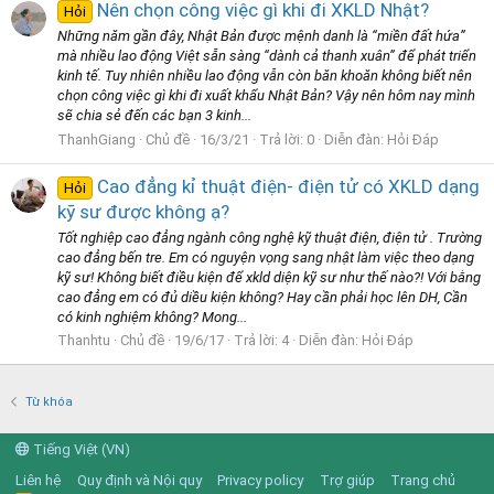
Nên chọn công việc gì khi đi XKLD Nhật?
Hỏi
Những năm gần đây, Nhật Bản được mệnh danh là “miền đất hứa”
mà nhiều lao động Việt sẵn sàng “dành cả thanh xuân” để phát triển
kinh tế. Tuy nhiên nhiều lao động vẫn còn băn khoăn không biết nên
chọn công việc gì khi đi xuất khẩu Nhật Bản? Vậy nên hôm nay mình
sẽ chia sẻ đến các bạn 3 kinh...
ThanhGiang
Chủ đề
16/3/21
Trả lời: 0
Diễn đàn:
Hỏi Đáp
Cao đẳng kỉ thuật điện- điện tử có XKLD dạng
Hỏi
kỹ sư được không ạ?
Tốt nghiệp cao đẳng ngành công nghệ kỹ thuật điện, điện tử . Trường
cao đẳng bến tre. Em có nguyện vọng sang nhật làm việc theo dạng
kỹ sư! Không biết điều kiện để xkld diện kỹ sư như thế nào?! Với bằng
cao đẳng em có đủ diều kiện không? Hay cần phải học lên DH, Cần
có kinh nghiệm không? Mong...
Thanhtu
Chủ đề
19/6/17
Trả lời: 4
Diễn đàn:
Hỏi Đáp
Từ khóa
Tiếng Việt (VN)
Liên hệ
Quy định và Nội quy
Privacy policy
Trợ giúp
Trang chủ