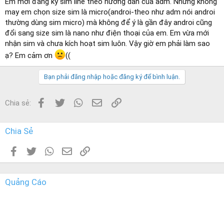
Em mới đăng ký sim line theo hướng dẫn của adm. Nhưng không
e
may em chọn size sim là micro(androi-theo như adm nói androi
r
thường dùng sim micro) mà không để ý là gần đây androi cũng
đổi sang size sim là nano như điện thoại của em. Em vừa mới
nhận sim và chưa kích hoạt sim luôn. Vậy giờ em phải làm sao
ạ? Em cảm ơn
((
Bạn phải đăng nhập hoặc đăng ký để bình luận.
Facebook
Twitter
WhatsApp
Email
Link
Chia sẻ:
Chia Sẻ
Facebook
Twitter
WhatsApp
Email
Link
Quảng Cáo