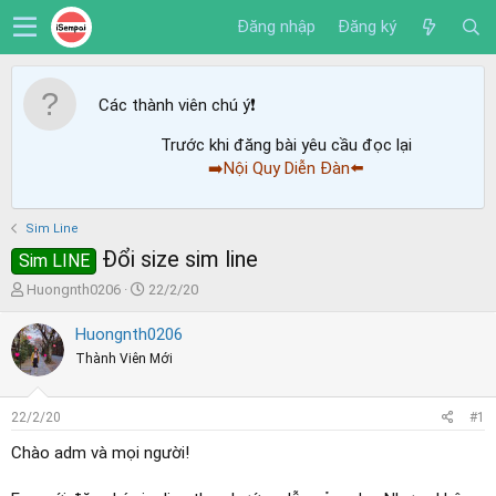
Đăng nhập
Đăng ký
Các thành viên chú ý
❗️
Trước khi đăng bài yêu cầu đọc lại
➡️Nội Quy Diễn Đàn⬅️
Sim Line
Đổi size sim line
Sim LINE
T
N
Huongnth0206
22/2/20
h
g
r
à
Huongnth0206
e
y
Thành Viên Mới
a
g
d
ử
s
i
22/2/20
#1
t
a
Chào adm và mọi người!
r
t