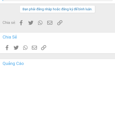
e
a
c
Bạn phải đăng nhập hoặc đăng ký để bình luận.
t
i
o
Facebook
Twitter
WhatsApp
Email
Link
Chia sẻ:
n
s
:
Chia Sẻ
Facebook
Twitter
WhatsApp
Email
Link
Quảng Cáo