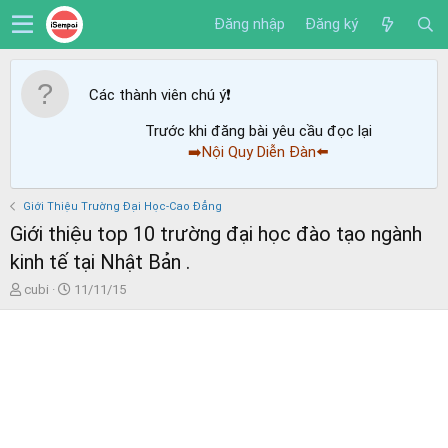
Đăng nhập
Đăng ký
Các thành viên chú ý
❗️
Trước khi đăng bài yêu cầu đọc lại
➡️Nội Quy Diễn Đàn⬅️
Giới Thiệu Trường Đại Học-Cao Đẳng
Giới thiệu top 10 trường đại học đào tạo ngành
kinh tế tại Nhật Bản .
T
N
cubi
11/11/15
h
g
r
à
e
y
a
g
d
ử
s
i
t
a