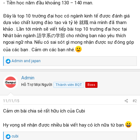
- Tiền học năm đầu khoảng 130 – 140 man.
Đây là top 10 trường đại học có ngành kinh tế được đánh giá
dựa vào chất lượng đào tạo và tỷ lệ 就職 mà mình đã tham
khảo . Lần tới mình sẽ viết tiếp bài top 10 trường đại học tại
Nhật bản ngành 語学系の学部 cho những bạn nào yêu thích
ngoại ngữ nha. Nếu có sai sót gì mong nhận được sự đóng góp
của các bạn . Cảm ơn các bạn nhé.
R
Admin
and
japan
e
a
c
Admin
t
Hỗ Trợ Mọi Người
Thành viên BQT
Boss
i
o
n
s
11/11/15
#2
:
Cảm ơn bài chia sẻ rất hữu ích của Cubi
Hy vọng sẽ nhận được nhiều bài viết hay có ích nữa từ bạn
R
cubi