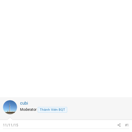
r
t
e
r
cubi
Moderator
Thành Viên BQT
11/11/15
#1