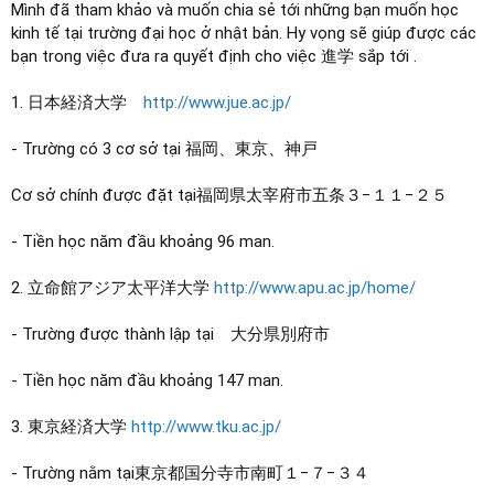
Mình đã tham khảo và muốn chia sẻ tới những bạn muốn học
kinh tế tại trường đại học ở nhật bản. Hy vọng sẽ giúp được các
bạn trong việc đưa ra quyết định cho việc 進学 sắp tới .
1. 日本経済大学
http://www.jue.ac.jp/
- Trường có 3 cơ sở tại 福岡、東京、神戸
Cơ sở chính được đặt tại福岡県太宰府市五条３−１１−２５
- Tiền học năm đầu khoảng 96 man.
2. 立命館アジア太平洋大学
http://www.apu.ac.jp/home/
- Trường được thành lập tại 大分県別府市
- Tiền học năm đầu khoảng 147 man.
3. 東京経済大学
http://www.tku.ac.jp/
- Trường nằm tại東京都国分寺市南町１−７−３４