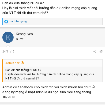
Bạn đk của thằng NERO à?
Hay là đợi mình viết bài hướng dẫn đk online mạng cáp quang
của NTT rồi đk thử xem nhé?
R
thanhtungvng
e
a
c
Kennguyen
K
t
Guest
i
o
n
s
24/11/15
#5
:
Admin nói:
Bạn đk của thằng NERO à?
Hay là đợi mình viết bài hướng dẫn đk online mạng cáp quang của
NTT rồi đk thử xem nhé?
Admin có facebook cho mình xin với mình muốn hỏi chút về
đăng ký mạng ở nhật mình là du học sinh mới sang tháng
10/2015