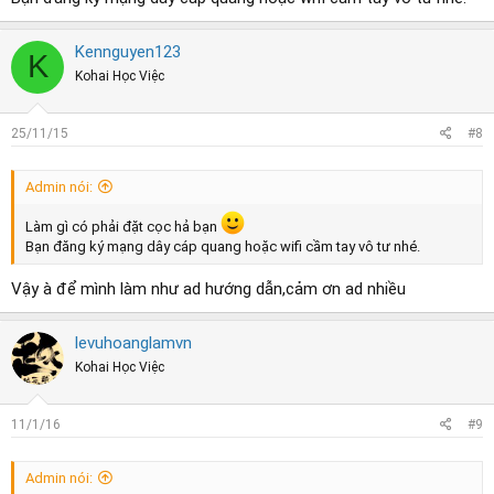
Kennguyen123
K
Kohai Học Việc
25/11/15
#8
Admin nói:
Làm gì có phải đặt cọc hả bạn
Bạn đăng ký mạng dây cáp quang hoặc wifi cầm tay vô tư nhé.
Vậy à để mình làm như ad hướng dẫn,cảm ơn ad nhiều
levuhoanglamvn
Kohai Học Việc
11/1/16
#9
Admin nói: