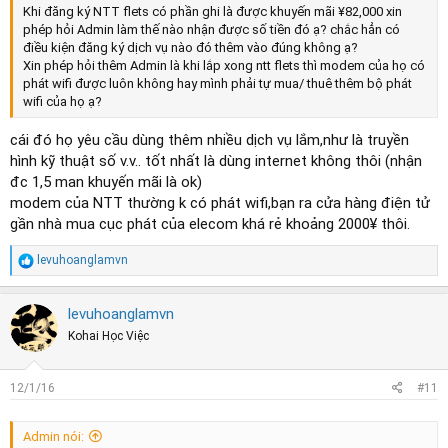
Khi đăng ký NTT flets có phần ghi là được khuyến mãi ¥82,000 xin
phép hỏi Admin làm thế nào nhận được số tiền đó ạ? chắc hẳn có
điều kiện đăng ký dịch vụ nào đó thêm vào đúng không ạ?
Xin phép hỏi thêm Admin là khi lắp xong ntt flets thì modem của họ có
phát wifi được luôn không hay mình phải tự mua/ thuê thêm bộ phát
wifi của họ ạ?
cái đó họ yêu cầu dùng thêm nhiều dịch vụ lắm,như là truyền
hình kỹ thuật số v.v.. tốt nhất là dùng internet không thôi (nhận
đc 1,5 man khuyến mãi là ok)
modem của NTT thường k có phát wifi,bạn ra cửa hàng điện tử
gần nhà mua cục phát của elecom khá rẻ khoảng 2000¥ thôi.
R
levuhoanglamvn
e
a
c
levuhoanglamvn
t
Kohai Học Việc
i
o
n
s
12/1/16
#11
:
Admin nói: