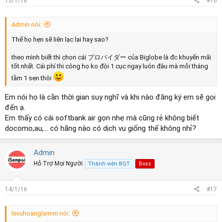
13/1/16
#16
:
Admin nói:
Thế họ hẹn sẽ liên lạc lại hay sao?
theo mình biết thì chọn cái プロバイダー của Biglobe là đc khuyến mãi
tốt nhất. Cái phí thi công họ ko đòi 1 cục ngay luôn đâu mà mỗi tháng
tầm 1 sen thôi
Em nói họ là cần thời gian suy nghĩ và khi nào đăng ký em sẽ gọi
đến ạ.
Em thấy có cái softbank air gọn nhẹ mà cũng rẻ không biết
docomo,au,... có hãng nào có dịch vụ giống thế không nhỉ?
Admin
Hỗ Trợ Mọi Người
Thành viên BQT
Boss
14/1/16
#17
levuhoanglamvn nói: