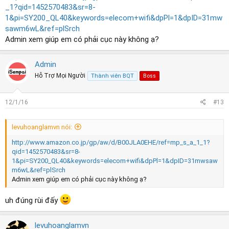
_1?qid=1452570483&sr=8-
1&pi=SY200_QL40&keywords=elecom+wifi&dpPl=1&dpID=31mw
sawm6wL&ref=plSrch
Admin xem giúp em có phải cục này không ạ?
Admin
Hỗ Trợ Mọi Người
Thành viên BQT
Boss
12/1/16
#13
levuhoanglamvn nói:
http://www.amazon.co.jp/gp/aw/d/B00JLA0EHE/ref=mp_s_a_1_1?
qid=1452570483&sr=8-
1&pi=SY200_QL40&keywords=elecom+wifi&dpPl=1&dpID=31mwsaw
m6wL&ref=plSrch
Admin xem giúp em có phải cục này không ạ?
uh đúng rùi đấy
levuhoanglamvn