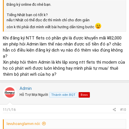
Đăng ký online đc nhé bạn.
Tiếng Nhật bạn có tốt k?
nếu t Nhật có thể đọc đc thì mình chỉ cho đơn giản
còn k thì phải đợi mình viết bài hướng dẫn từng bước
Khi đăng ký NTT flets có phần ghi là được khuyến mãi ¥82,000
xin phép hỏi Admin làm thế nào nhận được số tiền đó ạ? chắc
hẳn có điều kiện đăng ký dịch vụ nào đó thêm vào đúng không
ạ?
Xin phép hỏi thêm Admin là khi lắp xong ntt flets thì modem của
họ có phát wifi được luôn không hay mình phải tự mua/ thuê
thêm bộ phát wifi của họ ạ?
Admin
Hỗ Trợ Mọi Người
Thành viên BQT
Boss
11/1/16
#10
levuhoanglamvn nói: