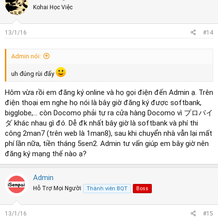
Kohai Học Việc
13/1/16
#14
Admin nói:
uh đúng rùi đấy
Hôm vừa rồi em đăng ký online và họ gọi điện đến Admin ạ. Trên
điện thoại em nghe họ nói là bây giờ đăng ký được softbank,
bigglobe,... còn Docomo phải tự ra cửa hàng Docomo vì プロバイ
ダ khác nhau gì đó. Dễ đk nhất bây giờ là softbank và phí thi
công 2man7 (trên web là 1man8), sau khi chuyển nhà vẫn lại mất
phí lần nữa, tiền tháng 5sen2. Admin tư vấn giúp em bây giờ nên
đăng ký mạng thế nào ạ?
Admin
Hỗ Trợ Mọi Người
Thành viên BQT
Boss
13/1/16
#15