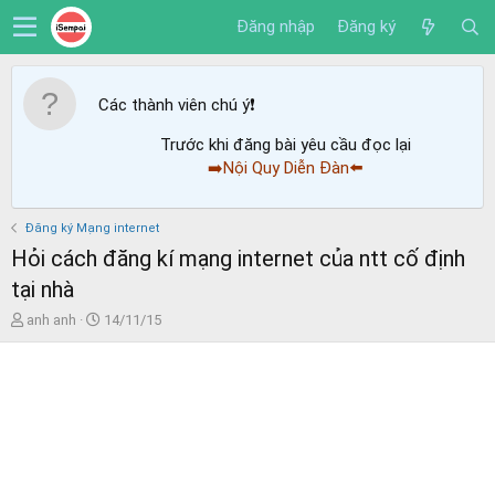
Đăng nhập
Đăng ký
Các thành viên chú ý
❗️
Trước khi đăng bài yêu cầu đọc lại
➡️Nội Quy Diễn Đàn⬅️
Đăng ký Mạng internet
Hỏi cách đăng kí mạng internet của ntt cố định
tại nhà
T
N
anh anh
14/11/15
h
g
r
à
e
y
a
g
d
ử
s
i
t
a