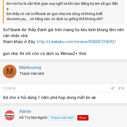
Em nói họ là cần thời gian suy nghĩ và khi nào đăng ký em sẽ gọi đến
ạ.
Em thấy có cái softbank air gọn nhẹ mà cũng rẻ không biết
docomo,au,... có hãng nào có dịch vụ giống thế không nhỉ?
Softbank Air thấy đánh giá trên mạng họ kêu kinh khủng lắm nên
cân nhắc nhé.
tham khảo ở đây:
http://s.kakaku.com/review/K0000725692/
gọn nhẹ thì chỉ còn có dịch vụ Wimax2+ thôi.
Manhcuong
M
Thành Viên Mới
11/4/16
#18
Ad cho e hỏi dùng 1 năm phá họp dong mất bn ak
Admin
Hỗ Trợ Mọi Người
Thành viên BQT
Boss