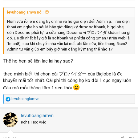
levuhoanglamvn nói:
Hôm vừa rồi em đăng ký online và họ gọi điện đến Admin ạ. Trên điện
thoại em nghe họ nói là bây giờ đăng ký được softbank, bigglobe,...
còn Docomo phải tự ra cửa hàng Docomo vì プロバイダ khác nhau gì
đó. Dễ đk nhất bây giờ là softbank và phí thi công 2man7 (trên web là
1man8), sau khi chuyển nhà vẫn lại mất phí lần nữa, tiền tháng 5sen2.
Admin tư vấn giúp em bây giờ nên đăng ký mạng thế nào ạ?
Thế họ hẹn sẽ liên lạc lại hay sao?
theo mình biết thì chọn cái プロバイダー của Biglobe là đc
khuyến mãi tốt nhất. Cái phí thi công họ ko đòi 1 cục ngay luôn
đâu mà mỗi tháng tầm 1 sen thôi
R
levuhoanglamvn
e
a
c
levuhoanglamvn
t
Kohai Học Việc
i
o
n
s