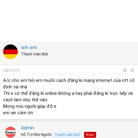
r
t
e
r
anh anh
Thành Viên Mới
14/11/15
#1
A/c cho em hỏi em muốn cách đăng kí mạng internet của ntt cố
định tại nhà
Thì e có thể đăng kí online không ạ hay phải đăng kí trực tiếp và
cách làm như thế nào
Mong mọi người giúp đỡ e
em xin cám ơn
Admin
Hỗ Trợ Mọi Người
Thành viên BQT
Boss