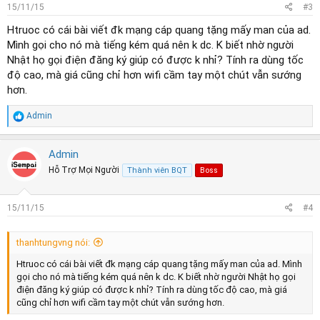
15/11/15
#3
Htruoc có cái bài viết đk mạng cáp quang tặng mấy man của ad.
Mình gọi cho nó mà tiếng kém quá nên k dc. K biết nhờ người
Nhật họ gọi điện đăng ký giúp có được k nhỉ? Tính ra dùng tốc
độ cao, mà giá cũng chỉ hơn wifi cầm tay một chút vẫn sướng
hơn.
R
Admin
e
a
c
Admin
t
Hỗ Trợ Mọi Người
Thành viên BQT
Boss
i
o
n
s
15/11/15
#4
:
thanhtungvng nói:
Htruoc có cái bài viết đk mạng cáp quang tặng mấy man của ad. Mình
gọi cho nó mà tiếng kém quá nên k dc. K biết nhờ người Nhật họ gọi
điện đăng ký giúp có được k nhỉ? Tính ra dùng tốc độ cao, mà giá
cũng chỉ hơn wifi cầm tay một chút vẫn sướng hơn.