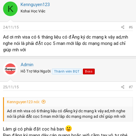
Kennguyen123
K
Kohai Học Việc
24/11/15
#6
Ad ơi mh visa có 6 tháng liệu có đĂng ký dc mạng k vậy ad,mh
nghe nói là phải đẶt cọc 5 man mới lắp dc mạng mong ad chỉ
giúp mh với
Admin
Hỗ Trợ Mọi Người
Thành viên BQT
Boss
25/11/15
#7
Kennguyen123 nói:
Ad ơi mh visa có 6 tháng liệu có đĂng ký dc mạng k vậy ad,mh nghe
nói là phải đẶt cọc 5 man mới lắp dc mạng mong ad chỉ giúp mh với
Làm gì có phải đặt cọc hả bạn
Bạn đăng ký mạng dây cáp quang hoặc wifi cầm tay vô tư nhé.