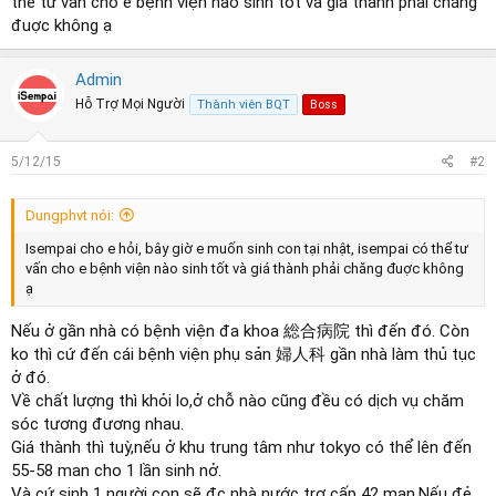
thể tư vấn cho e bệnh viện nào sinh tốt và giá thành phải chăng
đuợc không ạ
Admin
Hỗ Trợ Mọi Người
Thành viên BQT
Boss
5/12/15
#2
Dungphvt nói:
Isempai cho e hỏi, bây giờ e muốn sinh con tại nhật, isempai có thể tư
vấn cho e bệnh viện nào sinh tốt và giá thành phải chăng đuợc không
ạ
Nếu ở gần nhà có bệnh viện đa khoa 総合病院 thì đến đó. Còn
ko thì cứ đến cái bệnh viện phụ sản 婦人科 gần nhà làm thủ tục
ở đó.
Về chất lượng thì khỏi lo,ở chỗ nào cũng đều có dịch vụ chăm
sóc tương đương nhau.
Giá thành thì tuỳ,nếu ở khu trung tâm như tokyo có thể lên đến
55-58 man cho 1 lần sinh nở.
Và cứ sinh 1 người con sẽ đc nhà nước trợ cấp 42 man.Nếu đẻ