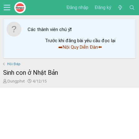
Đăng nhập
Đăng ký
Các thành viên chú ý
❗️
Trước khi đăng bài yêu cầu đọc lại
➡️Nội Quy Diễn Đàn⬅️
Hỏi Đáp
Sinh con ở Nhật Bản
T
N
Dungphvt
4/12/15
h
g
r
à
e
y
a
g
d
ử
s
i
t
a
r
t