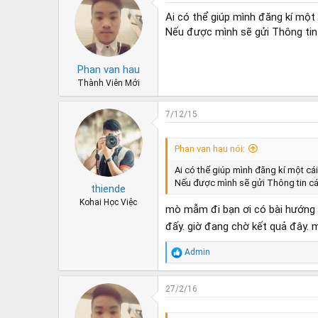
e
y
Ai có thể giúp mình đăng kí một
a
g
d
ử
Nếu được mình sẽ gửi Thông tin 
s
i
t
Phan van hau
a
r
Thành Viên Mới
t
e
7/12/15
r
Phan van hau nói:
Ai có thể giúp mình đăng kí một c
Nếu được mình sẽ gửi Thông tin cá 
thiende
Kohai Học Việc
mò mẫm đi bạn ơi có bài hướng
đấy. giờ đang chờ kết quả đây. 
R
Admin
e
a
c
27/2/16
t
i