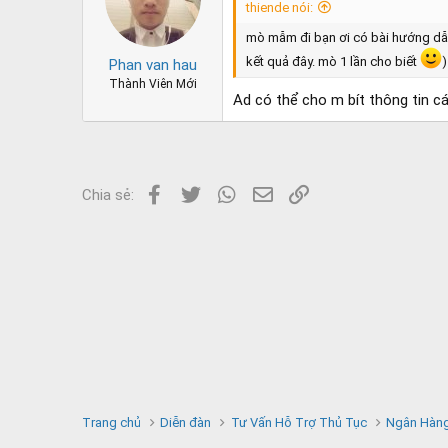
o
thiende nói:
n
s
mò mẫm đi bạn ơi có bài hướng dẫ
:
kết quả đây. mò 1 lần cho biết
)
Phan van hau
Thành Viên Mới
Ad có thể cho m bít thông tin c
Facebook
Twitter
WhatsApp
Email
Link
Chia sẻ:
Trang chủ
Diễn đàn
Tư Vấn Hỗ Trợ Thủ Tục
Ngân Hàng