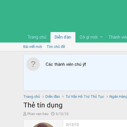
Trang chủ
Diễn đàn
Có gì mới
Thành viê
Bài viết mới
Tìm chủ đề
Các thành viên chú ý
❗️
Trang chủ
Diễn đàn
Tư Vấn Hỗ Trợ Thủ Tục
Ngân Hàng
Thẻ tín dụng
T
N
Phan van hau
3/12/15
h
g
r
à
3/12/15